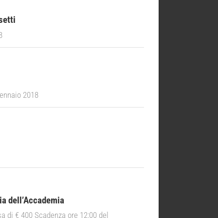
setti
8
gennaio 2018
nia dell’Accademia
sa di € 400 Scadenza ore 12:00 del