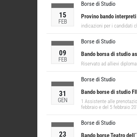
Borse di Studio
15
Provino bando interpreti
FEB
indicazioni per i candidati 
Borse di Studio
09
Bando borsa di studio as
FEB
Riservato ad allievi diploma
Borse di Studio
Bando borse di studio FI
31
GEN
1 Assistente alle prenotazion
febbraio e del 5 febbraio 20
Borse di Studio
23
Bando borse Teatro dell´