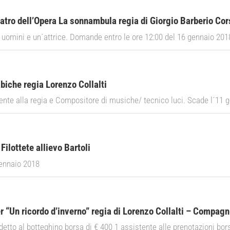
atro dell’Opera La sonnambula regia di Giorgio Barberio Cor
i uomini e un´attrice. Domande entro le ore 12:00 del 16 gennaio 201
biche regia Lorenzo Collalti
tente alla regia e Compositore di musiche/ tecnico luci. Scade l´11 
ilottete allievo Bartoli
gennaio 2018
r “Un ricordo d’inverno” regia di Lorenzo Collalti – Compag
detto al botteghino borsa di € 400 1 assistente alle prenotazioni bor