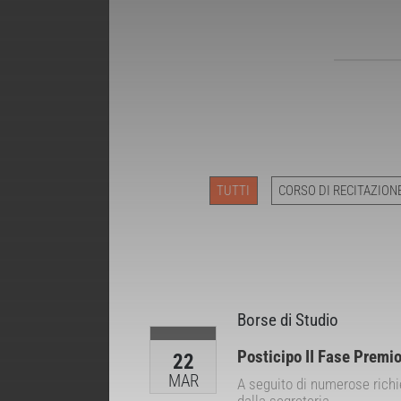
TUTTI
CORSO DI RECITAZION
Borse di Studio
Posticipo II Fase Premi
22
MAR
A seguito di numerose richie