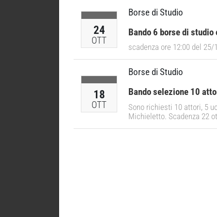
Borse di Studio
24
Bando 6 borse di studio
OTT
scadenza ore 12:00 del 25/
Borse di Studio
Bando selezione 10 attor
18
OTT
Sono richiesti 10 attori, 5 
Michieletto. Scadenza 22 ot