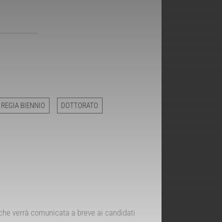
 REGIA BIENNIO
DOTTORATO
 che verrà comunicata a breve ai candidati