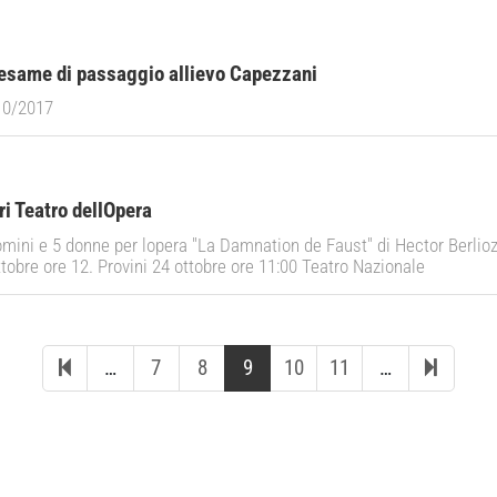
 esame di passaggio allievo Capezzani
10/2017
i Teatro dellOpera
uomini e 5 donne per lopera "La Damnation de Faust" di Hector Berlio
tobre ore 12. Provini 24 ottobre ore 11:00 Teatro Nazionale
…
7
8
9
10
11
…