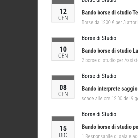
Borse di Studio
12
Bando borse di studio Te
GEN
Borse da 1200 € per 3 attor
Borse di Studio
10
Bando borse di studio La
GEN
2 borse di studio per Assis
Borse di Studio
08
Bando interprete saggio F
GEN
scade alle ore 12:00 del 9 
Borse di Studio
Bando borse di studio pe
15
DIC
1 Responsabile di sala e ad