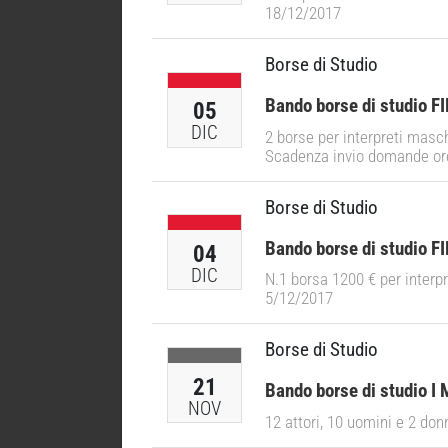
18/12/2017
Borse di Studio
Bando borse di studio FI
05
DIC
2 borse per interpreti masch
Scadenza invio domande ore
Borse di Studio
Bando borse di studio FI
04
DIC
N.1 borsa 1200 € per interpr
5/12/2017
Borse di Studio
21
Bando borse di studio I 
NOV
12 attori, 10 uomini e 2 do