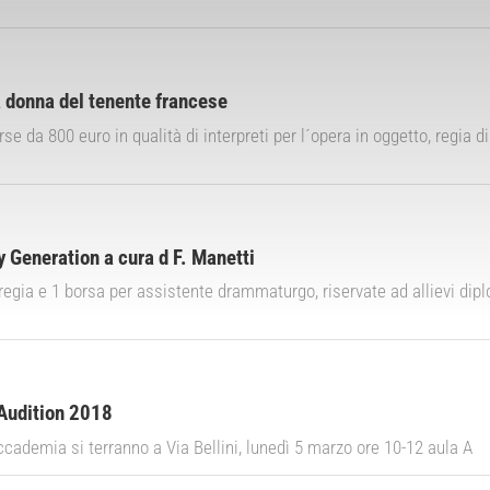
a donna del tenente francese
rse da 800 euro in qualità di interpreti per l´opera in oggetto, regi
 Generation a cura d F. Manetti
 regia e 1 borsa per assistente drammaturgo, riservate ad allievi di
 Audition 2018
l'Accademia si terranno a Via Bellini, lunedì 5 marzo ore 10-12 aula A