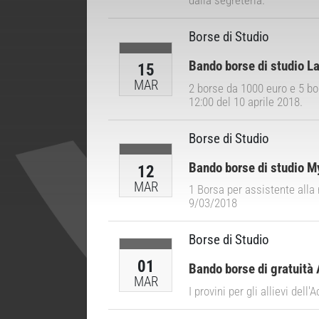
dalla segreteria.
Borse di Studio
Bando borse di studio L
15
MAR
2 borse da 1000 euro e 5 bo
12:00 del 10 aprile 2018.
Borse di Studio
Bando borse di studio My
12
MAR
1 Borsa per assistente alla
9/03/2018
Borse di Studio
01
Bando borse di gratuità
MAR
I provini per gli allievi del