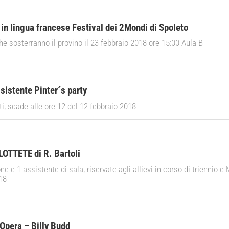
 in lingua francese Festival dei 2Mondi di Spoleto
che sosterranno il provino il 23 febbraio 2018 ore 15:00 Aula B
sistente Pinter´s party
ti, scade alle ore 12 del 12 febbraio 2018
LOTTETE di R. Bartoli
e e 1 assistente di sala, riservate agli allievi in corso di triennio e
18
Opera – Billy Budd