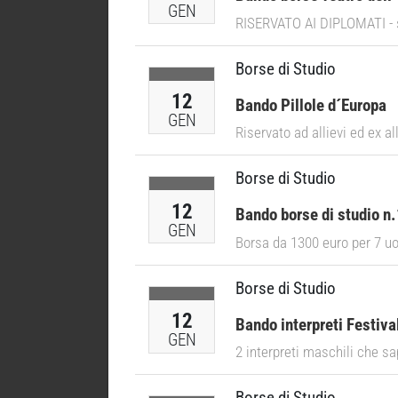
GEN
RISERVATO AI DIPLOMATI - si
Borse di Studio
12
Bando Pillole d´Europa
GEN
Riservato ad allievi ed ex a
Borse di Studio
12
Bando borse di studio n.
GEN
Borsa da 1300 euro per 7 
Borse di Studio
12
Bando interpreti Festiva
GEN
2 interpreti maschili che s