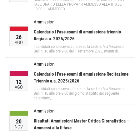
FASE ORARIO DELLA PROVA 14 AMMESSO ALLA II FASE
10.00 11 AMMESSO...
Ammissioni
Calendario I Fase esami di ammissione triennio
26
Regia a.a. 2025/2026
AGO
I candidati sono convocati presso la sede di Via Vincenzo
Bellini,16 alle ore 9.00 del 1 settembre 2025, muniti di...
Ammissioni
Calendario I Fase esami di ammissione Recitazione
Triennio a.a. 2025/2026
12
AGO
I candidati sono convocati presso la sede di Via Vincenzo
Bellini,16 alle ore 9.00 del giorno stabilito dal seguente
calendario,...
Ammissioni
20
Risultati Ammissioni Master Critica Giornalistica –
NOV
Ammessi alla II fase