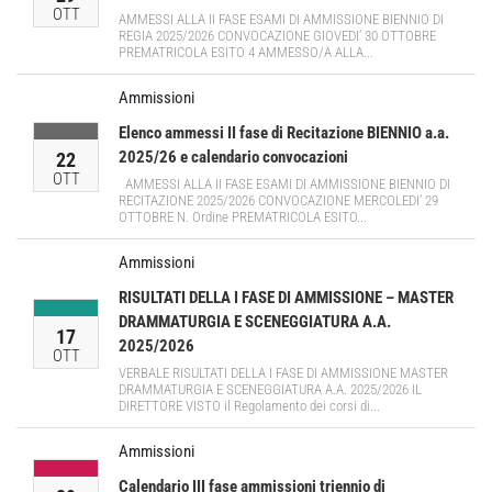
OTT
AMMESSI ALLA II FASE ESAMI DI AMMISSIONE BIENNIO DI
REGIA 2025/2026 CONVOCAZIONE GIOVEDI’ 30 OTTOBRE
PREMATRICOLA ESITO 4 AMMESSO/A ALLA...
Ammissioni
Elenco ammessi II fase di Recitazione BIENNIO a.a.
2025/26 e calendario convocazioni
22
OTT
AMMESSI ALLA II FASE ESAMI DI AMMISSIONE BIENNIO DI
RECITAZIONE 2025/2026 CONVOCAZIONE MERCOLEDI’ 29
OTTOBRE N. Ordine PREMATRICOLA ESITO...
Ammissioni
RISULTATI DELLA I FASE DI AMMISSIONE – MASTER
DRAMMATURGIA E SCENEGGIATURA A.A.
17
2025/2026
OTT
VERBALE RISULTATI DELLA I FASE DI AMMISSIONE MASTER
DRAMMATURGIA E SCENEGGIATURA A.A. 2025/2026 IL
DIRETTORE VISTO il Regolamento dei corsi di...
Ammissioni
Calendario III fase ammissioni triennio di