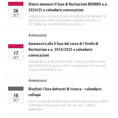
Elenco ammessi II fase di Recitazione BIENNIO a.a.
2024/25 e calendario convocazioni
26
SET
AMMESSI ALLA II FASE ESAMI DI AMMISSIONE BIENNIO DI
RECITAZIONE 2024/2025 CONVOCAZIONE GIOVEDI’ 3
OTTOBRE ore 14 PREMATRICOLA ESITO 1...
Ammissioni
Ammessi/e alla II fase del corso di I livello di
Recitazione a.a. 2024/2025 e calendario
17
convocazioni
SET
PREMATRICOLA RISULTATO DATA CONVOCAZIONE II FASE
446 AMMESSO/A ALLA II FASE 19 settembre 2024 ore 9,00
VOCE e MOVIMENTO ore...
Ammissioni
Risultati I fase dottorati di ricerca – calendario
colloqui
10
SET
Preso visione del verbale della commissione riunita in data 9
settembre 2024 assunto agli atti con prot. n.4932 si
pubblicano...