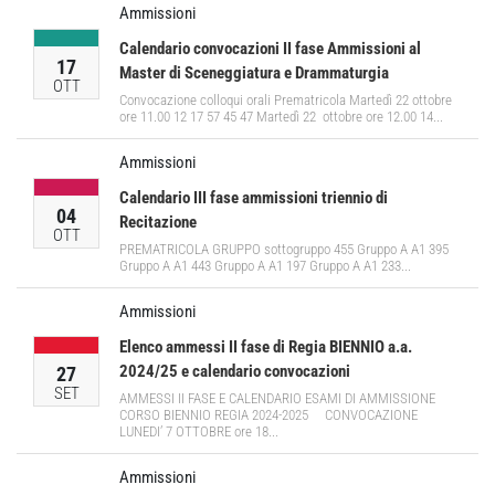
Ammissioni
Calendario convocazioni II fase Ammissioni al
17
Master di Sceneggiatura e Drammaturgia
OTT
Convocazione colloqui orali Prematricola Martedì 22 ottobre
ore 11.00 12 17 57 45 47 Martedì 22 ottobre ore 12.00 14...
Ammissioni
Calendario III fase ammissioni triennio di
04
Recitazione
OTT
PREMATRICOLA GRUPPO sottogruppo 455 Gruppo A A1 395
Gruppo A A1 443 Gruppo A A1 197 Gruppo A A1 233...
Ammissioni
Elenco ammessi II fase di Regia BIENNIO a.a.
2024/25 e calendario convocazioni
27
SET
AMMESSI II FASE E CALENDARIO ESAMI DI AMMISSIONE
CORSO BIENNIO REGIA 2024-2025 CONVOCAZIONE
LUNEDI’ 7 OTTOBRE ore 18...
Ammissioni