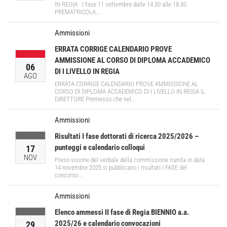
IN REGIA I fase 11 settembre dalle 14.30 alle 18.30
PREMATRICOLA...
Ammissioni
ERRATA CORRIGE CALENDARIO PROVE
AMMISSIONE AL CORSO DI DIPLOMA ACCADEMICO
06
DI I LIVELLO IN REGIA
AGO
ERRATA CORRIGE CALENDARIO PROVE AMMISSIONE AL
CORSO DI DIPLOMA ACCADEMICO DI I LIVELLO IN REGIA IL
DIRETTORE Premesso che nel...
Ammissioni
Risultati I fase dottorati di ricerca 2025/2026 –
punteggi e calendario colloqui
17
NOV
Preso visione del verbale della commissione riunita in data
14 novembre 2025 si pubblicano i risultati I FASE del
concorso...
Ammissioni
Elenco ammessi II fase di Regia BIENNIO a.a.
2025/26 e calendario convocazioni
29