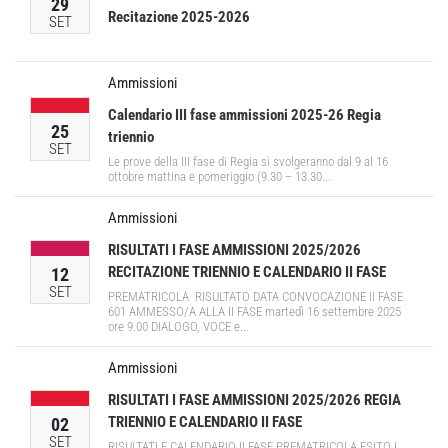
29
Recitazione 2025-2026
SET
Ammissioni
Calendario III fase ammissioni 2025-26 Regia
25
triennio
SET
Le prove della III fase di Regia si svolgeranno dal 9 al 16
ottobre mattina e pomeriggio (9.30 – 13.30...
Ammissioni
RISULTATI I FASE AMMISSIONI 2025/2026
RECITAZIONE TRIENNIO E CALENDARIO II FASE
12
SET
PREMATRICOLA RISULTATO DATA CONVOCAZIONE II FASE
601 AMMESSO/A ALLA II FASE martedì 16 settembre 2025
ore 9.00 DIALOGO, VOCE e...
Ammissioni
RISULTATI I FASE AMMISSIONI 2025/2026 REGIA
TRIENNIO E CALENDARIO II FASE
02
SET
RISULTATI E CALENDARIO II FASE PREMATRICOLA ESITO I