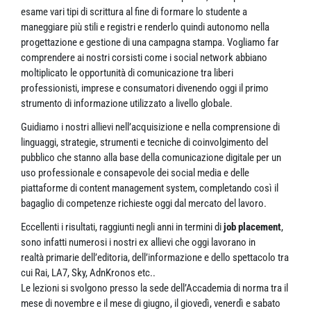
esame vari tipi di scrittura al fine di formare lo studente a
maneggiare più stili e registri e renderlo quindi autonomo nella
progettazione e gestione di una campagna stampa. Vogliamo far
comprendere ai nostri corsisti come i social network abbiano
moltiplicato le opportunità di comunicazione tra liberi
professionisti, imprese e consumatori divenendo oggi il primo
strumento di informazione utilizzato a livello globale.
Guidiamo i nostri allievi nell’acquisizione e nella comprensione di
linguaggi, strategie, strumenti e tecniche di coinvolgimento del
pubblico che stanno alla base della comunicazione digitale per un
uso professionale e consapevole dei social media e delle
piattaforme di content management system, completando così il
bagaglio di competenze richieste oggi dal mercato del lavoro.
Eccellenti i risultati, raggiunti negli anni in termini di
job placement
,
sono infatti numerosi i nostri ex allievi che oggi lavorano in
realtà primarie dell’editoria, dell’informazione e dello spettacolo tra
cui Rai, LA7, Sky, AdnKronos etc..
Le lezioni si svolgono presso la sede dell’Accademia di norma tra il
mese di novembre e il mese di giugno, il giovedì, venerdì e sabato