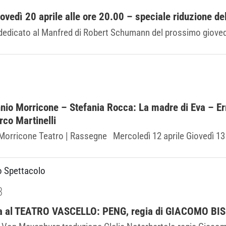
vedì 20 aprile alle ore 20.00 – speciale riduzione de
dedicato al Manfred di Robert Schumann del prossimo giovedì 
nio Morricone – Stefania Rocca: La madre di Eva – E
rco Martinelli
orricone Teatro | Rassegne Mercoledì 12 aprile Giovedì 13 ap
o Spettacolo
3
na al TEATRO VASCELLO: PENG, regia di GIACOMO BI