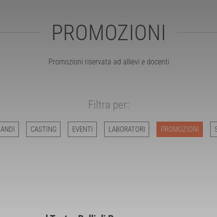
PROMOZIONI
Promozioni riservata ad allievi e docenti
Filtra per:
BANDI
CASTING
EVENTI
LABORATORI
PROMOZIONI