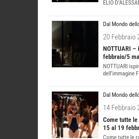
ELIO D’ALESSAN
Dal Mondo dell
20 Febbraio 
NOTTUARI – is
febbraio/5 ma
NOTTUARI ispir
dell’immagine F
Dal Mondo dell
14 Febbraio 
Come tutte le 
15 al 19 febb
Come tutte le ra