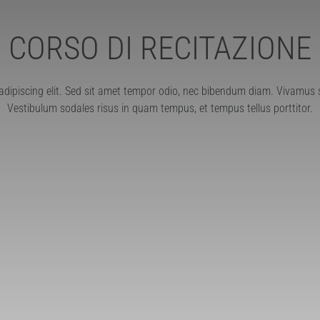
CORSO DI RECITAZIONE
adipiscing elit. Sed sit amet tempor odio, nec bibendum diam. Vivamus
Vestibulum sodales risus in quam tempus, et tempus tellus porttitor.