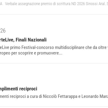
erbale assegnazione premio di scrittura ND 2026 Sinossi Aral. Sto
026
eLive, Finali Nazionali
ive primo Festival-concorso multidisciplinare che da oltre ve
ropeo per scoprire e promuovere...
mplimenti reciproci
enti reciproci a cura di Niccolò Fettarappa e Leonardo Manz