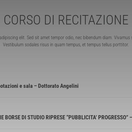
CORSO DI RECITAZIONE
adipiscing elit. Sed sit amet tempor odio, nec bibendum diam. Vivamus
Vestibulum sodales risus in quam tempus, et tempus tellus porttitor.
tazioni e sala – Dottorato Angelini
 BORSE DI STUDIO RIPRESE “PUBBLICITA’ PROGRESSO” 