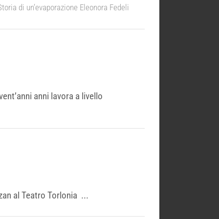
ria di un’evaporazione Eleonora Fedeli
nt’anni anni lavora a livello
an al Teatro Torlonia ...