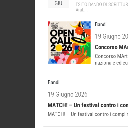
GIU
ESITO BANDO DI SCRITTURA V
Aral....
Bandi
19 Giugno 2
Concorso MArt
Concorso MArteL
nazionale ed eu
Bandi
19 Giugno 2026
MATCH! – Un festival contro i co
MATCH! – Un festival contro i complim