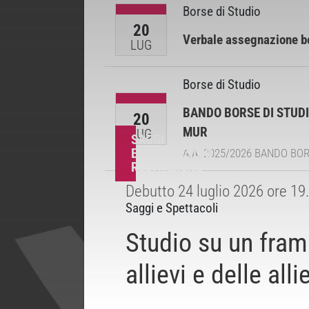
Borse di Studio
20
Verbale assegnazione bo
LUG
Borse di Studio
BANDO BORSE DI STUDIO A
20
MUR
LUG
SAGGI
ESERCITAZIONI
A.A. 2025/2026 BANDO BORSE 
RECITAZIONE
Debutto 24 luglio 2026 ore 19.
Saggi e Spettacoli
Studio su un fra
allievi e delle all