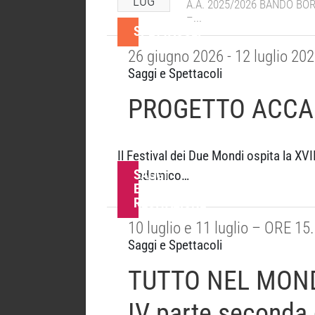
LUG
A.A. 2025/2026 BANDO BO
–...
SPETTACOLI
26 giugno 2026 - 12 luglio 20
Saggi e Spettacoli
PROGETTO ACCADE
Il Festival dei Due Mondi ospita la XV
SAGGI
accademico…
ESERCITAZIONI
RECITAZIONE
10 luglio e 11 luglio – ORE 15
Saggi e Spettacoli
TUTTO NEL MONDO
IV parte seconda 