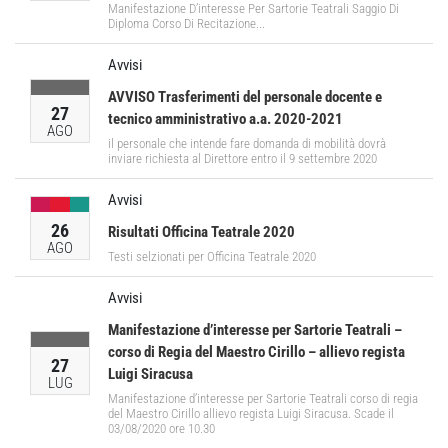
Manifestazione D’interesse Per Sartorie Teatrali Saggio Di
Diploma Corso Di Recitazione...
Avvisi
AVVISO Trasferimenti del personale docente e
27
tecnico amministrativo a.a. 2020-2021
AGO
il personale che intende fare domanda di mobilità dovrà
inviare richiesta al Direttore entro il 9 settembre 2020
Avvisi
26
Risultati Officina Teatrale 2020
AGO
Testi selzionati per Officina Teatrale 2020
Avvisi
Manifestazione d’interesse per Sartorie Teatrali –
corso di Regia del Maestro Cirillo – allievo regista
27
Luigi Siracusa
LUG
Manifestazione d’interesse per Sartorie Teatrali corso di regia
del Maestro Cirillo allievo regista Luigi Siracusa. Scade il
03/08/2020 ore 10.30