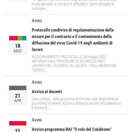
molte persone si trovano in difficoltà e hanno bisogno di
sostegno....
Avvisi
Protocollo condiviso di regolamentazione delle
misure per il contrasto e il contenimento della
diffusione del virus Covid-19 negli ambienti di
18
lavoro
MAG
AGGIORNAMENTO PROTOCOLLO 25 maggio 2022
INFORMATIVA E PROCEDURE DI SICUREZZA PER I
LAVORATORI, I DOCENTI, GLI ALLIEVI, I COLLABORATORI
TECNICI...
Avvisi
Avviso ai docenti
21
Caro collega, dalla prossima settimana sarà disponibile la
APR
possibilità di tenere lezioni a distanza perché l’Accademia si
è dotata di...
Avvisi
Avviso programma RAI “Il volo del Calabrone”
21