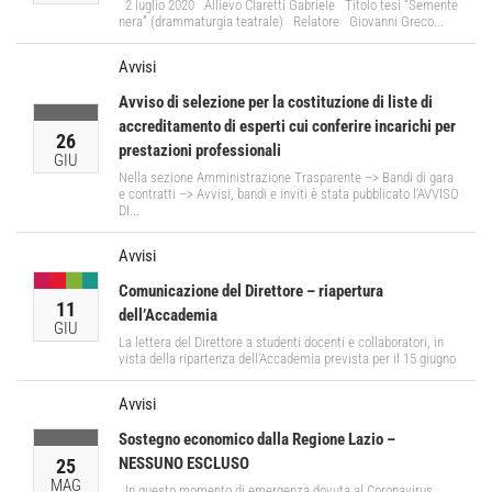
2 luglio 2020 Allievo Claretti Gabriele Titolo tesi “Semente
nera” (drammaturgia teatrale) Relatore Giovanni Greco...
Avvisi
Avviso di selezione per la costituzione di liste di
accreditamento di esperti cui conferire incarichi per
26
prestazioni professionali
GIU
Nella sezione Amministrazione Trasparente –> Bandi di gara
e contratti –> Avvisi, bandi e inviti è stata pubblicato l’AVVISO
DI...
Avvisi
Comunicazione del Direttore – riapertura
11
dell’Accademia
GIU
La lettera del Direttore a studenti docenti e collaboratori, in
vista della ripartenza dell'Accademia prevista per il 15 giugno
Avvisi
Sostegno economico dalla Regione Lazio –
NESSUNO ESCLUSO
25
MAG
In questo momento di emergenza dovuta al Coronavirus,