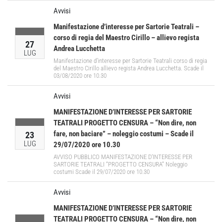
Avvisi
Manifestazione d’interesse per Sartorie Teatrali –
corso di regia del Maestro Cirillo – allievo regista
27
Andrea Lucchetta
LUG
Manifestazione d’interesse per Sartorie Teatrali corso di regia
del Maestro Cirillo allievo regista Andrea Lucchetta. Scade il
03/08/2020 ore 10.30
Avvisi
MANIFESTAZIONE D’INTERESSE PER SARTORIE
TEATRALI PROGETTO CENSURA – “Non dire, non
fare, non baciare” – noleggio costumi – Scade il
23
LUG
29/07/2020 ore 10.30
AVVISO PUBBLICO MANIFESTAZIONE D’INTERESSE PER
SARTORIE TEATRALI “PROGETTO CENSURA” Noleggio
costumi Scade il 29/07/2020 ore 10.30
Avvisi
MANIFESTAZIONE D’INTERESSE PER SARTORIE
TEATRALI PROGETTO CENSURA – “Non dire, non