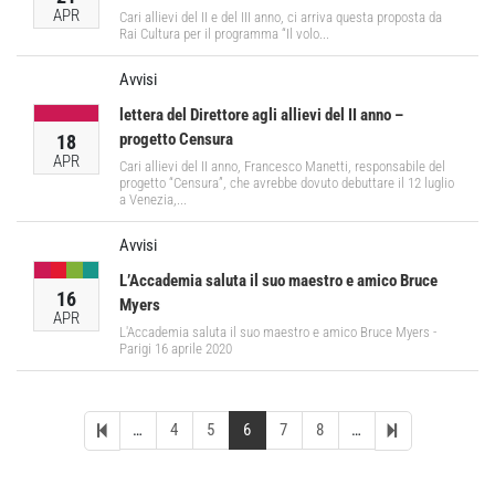
APR
Cari allievi del II e del III anno, ci arriva questa proposta da
Rai Cultura per il programma “Il volo...
Avvisi
lettera del Direttore agli allievi del II anno –
progetto Censura
18
APR
Cari allievi del II anno, Francesco Manetti, responsabile del
progetto “Censura”, che avrebbe dovuto debuttare il 12 luglio
a Venezia,...
Avvisi
L’Accademia saluta il suo maestro e amico Bruce
16
Myers
APR
L'Accademia saluta il suo maestro e amico Bruce Myers -
Parigi 16 aprile 2020
…
4
5
6
7
8
…