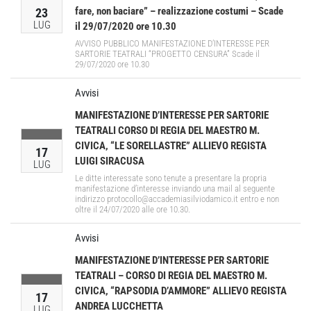
fare, non baciare” – realizzazione costumi – Scade
23
LUG
il 29/07/2020 ore 10.30
AVVISO PUBBLICO MANIFESTAZIONE D’INTERESSE PER
SARTORIE TEATRALI “PROGETTO CENSURA” Scade il
29/07/2020 ore 10.30
Avvisi
MANIFESTAZIONE D’INTERESSE PER SARTORIE
TEATRALI CORSO DI REGIA DEL MAESTRO M.
CIVICA, “LE SORELLASTRE” ALLIEVO REGISTA
17
LUIGI SIRACUSA
LUG
Le ditte interessate sono tenute a presentare la propria
manifestazione d’interesse inviando una mail al seguente
indirizzo protocollo@accademiasilviodamico.it entro e non
oltre il 24/07/2020 alle ore 10.30.
Avvisi
MANIFESTAZIONE D’INTERESSE PER SARTORIE
TEATRALI – CORSO DI REGIA DEL MAESTRO M.
CIVICA, “RAPSODIA D’AMMORE” ALLIEVO REGISTA
17
ANDREA LUCCHETTA
LUG