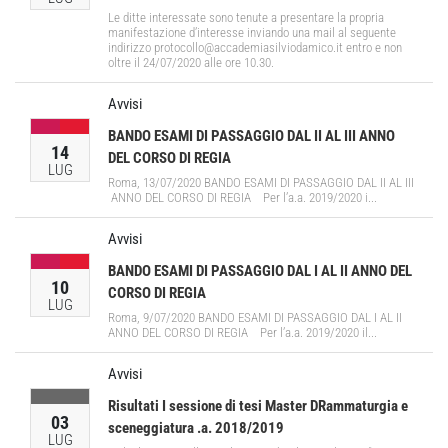
Le ditte interessate sono tenute a presentare la propria
manifestazione d’interesse inviando una mail al seguente
indirizzo protocollo@accademiasilviodamico.it entro e non
oltre il 24/07/2020 alle ore 10.30.
Avvisi
BANDO ESAMI DI PASSAGGIO DAL II AL III ANNO
14
DEL CORSO DI REGIA
LUG
Roma, 13/07/2020 BANDO ESAMI DI PASSAGGIO DAL II AL III
ANNO DEL CORSO DI REGIA Per l’a.a. 2019/2020 i...
Avvisi
BANDO ESAMI DI PASSAGGIO DAL I AL II ANNO DEL
10
CORSO DI REGIA
LUG
Roma, 9/07/2020 BANDO ESAMI DI PASSAGGIO DAL I AL II
ANNO DEL CORSO DI REGIA Per l’a.a. 2019/2020 il...
Avvisi
Risultati I sessione di tesi Master DRammaturgia e
03
sceneggiatura .a. 2018/2019
LUG