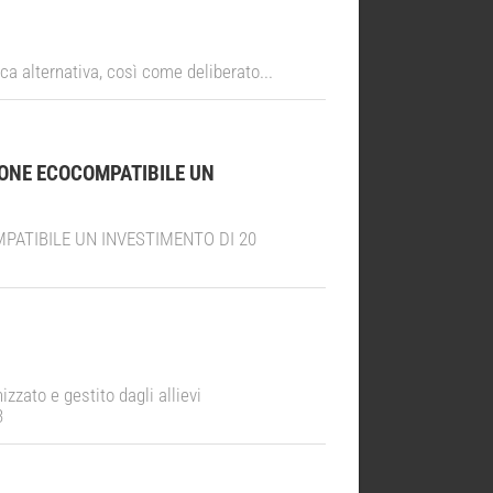
ica alternativa, così come deliberato...
IONE ECOCOMPATIBILE UN
PATIBILE UN INVESTIMENTO DI 20
zzato e gestito dagli allievi
3