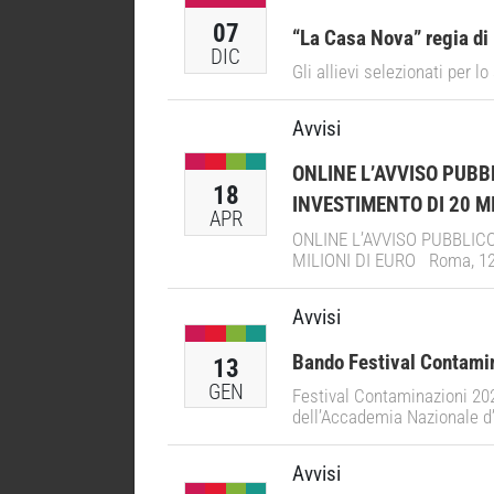
07
“La Casa Nova” regia di 
DIC
Gli allievi selezionati per l
Avvisi
ONLINE L’AVVISO PUB
18
INVESTIMENTO DI 20 MI
APR
ONLINE L’AVVISO PUBBLIC
MILIONI DI EURO Roma, 12 a
Avvisi
Bando Festival Contami
13
GEN
Festival Contaminazioni 2022
dell’Accademia Nazionale d
Avvisi