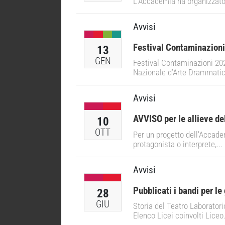
L’Accademia ha organizzato 
Avvisi
Festival Contaminazioni
13
GEN
Festival Contaminazioni 2025
Nazionale d’Arte Drammatica
Avvisi
AVVISO per le allieve de
10
OTT
Per un progetto dell’Accadem
protagonista o interprete,...
Avvisi
Pubblicati i bandi per le 
28
GIU
Storia del Teatro Laborato
Elenco Licei coinvolti Liceo.