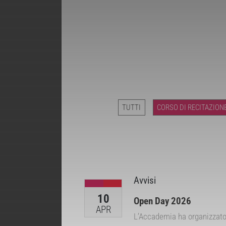
TUTTI
CORSO DI RECITAZION
Avvisi
10
Open Day 2026
APR
L’Accademia ha organizzato 