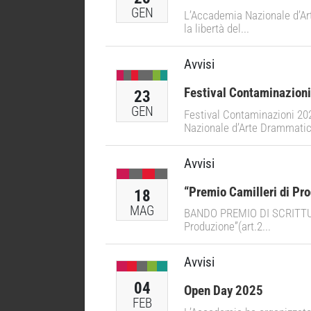
GEN
L’Accademia Nazionale d’Ar
la libertà del...
Avvisi
Festival Contaminazion
23
GEN
Festival Contaminazioni 2026
Nazionale d’Arte Drammatic
Avvisi
“Premio Camilleri di Pr
18
MAG
BANDO PREMIO DI SCRITTURA
Produzione”(art.2...
Avvisi
04
Open Day 2025
FEB