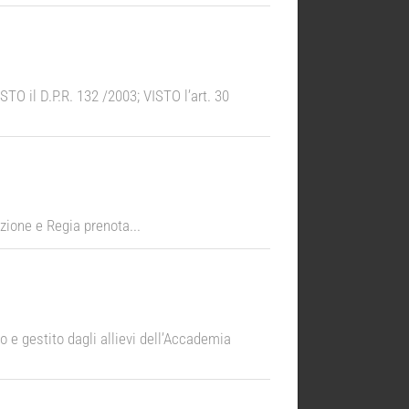
il D.P.R. 132 /2003; VISTO l’art. 30
zione e Regia prenota...
 e gestito dagli allievi dell’Accademia