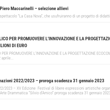
Piero Maccarinelli – selezione allievi
o spettacolo “La Casa Nova”, che usufruiranno di un progetto di didatt
BLICO PER PROMUOVERE L’INNOVAZIONE E LA PROGETTAZ
LIONI DI EURO
O PER PROMUOVERE L’INNOVAZIONE E LA PROGETTAZIONE ECOCOM
prile...
nazioni 2022/2023 – proroga scadenza 31 gennaio 2023
/2023 – XV Edizione Festival di libere espressioni artistiche organi
’Arte Drammatica “Silvio d’Amico” proroga scadenza 31 gennaio 202