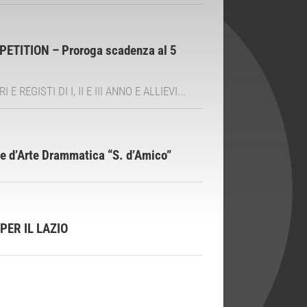
ITION – Proroga scadenza al 5
ISTI DI I, II E III ANNO E ALLIEVI...
ale d’Arte Drammatica “S. d’Amico”
PER IL LAZIO