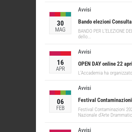
Avvisi
Bando elezioni Consulta
30
MAG
BANDO PER L’ELEZIONE DELLA
dello...
Avvisi
16
OPEN DAY online 22 apr
APR
L’Accademia ha organizzato l
Avvisi
Festival Contaminazion
06
FEB
Festival Contaminazioni 2024
Nazionale d’Arte Drammatica
Avvisi