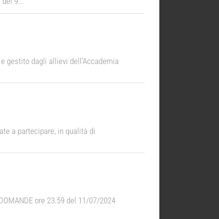
del 9...
e gestito dagli allievi dell’Accademia
te a partecipare, in qualità di
E DOMANDE ore 23.59 del 11/07/2024