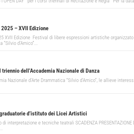
l’OPEN DAY per i corsi triennali di Recitazione e Regia Per la data 
 2025 – XVII Edizione
 XVII Edizione Festival di libere espressioni artistiche organizzato 
 “Silvio d’Amico”...
l triennio dell’Accademia Nazionale di Danza
ia Nazionale d’Arte Drammatica “Silvio d’Amico”, le allieve interessa
graduatorie d’istituto dei Licei Artistici
rio di interpretazione e tecniche teatrali SCADENZA PRESENTAZION
..