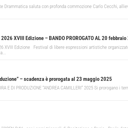
te Drammatica saluta con profonda commozione Carlo Cecchi, allievo
i 2026 XVIII Edizione – BANDO PROROGATO AL 20 febbraio
 XVIII Edizione Festival di libere espressioni artistiche organizzato
a...
oduzione” – scadenza è prorogata al 23 maggio 2025
 E DI PRODUZIONE “ANDREA CAMILLERI” 2025 Si prorogano i termin