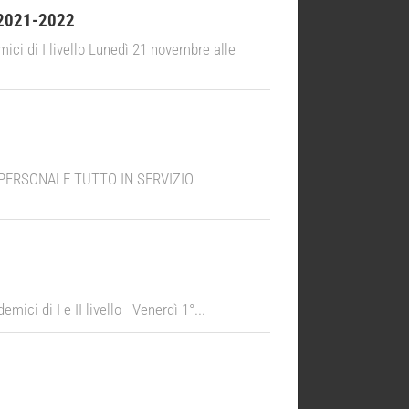
 2021-2022
 di I livello Lunedì 21 novembre alle
L PERSONALE TUTTO IN SERVIZIO
 di I e II livello Venerdì 1°...