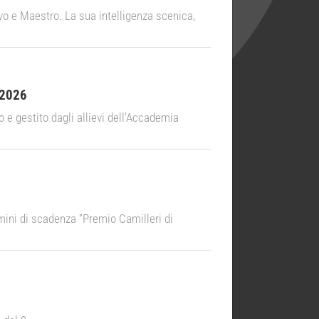
 e Maestro. La sua intelligenza scenica,
 2026
 e gestito dagli allievi dell’Accademia
i di scadenza “Premio Camilleri di