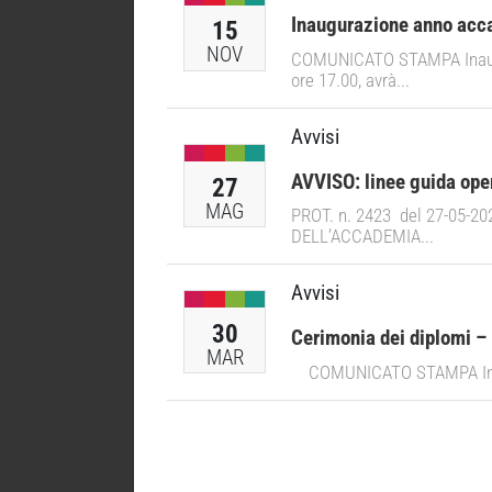
Inaugurazione anno acc
15
NOV
COMUNICATO STAMPA Inaugur
ore 17.00, avrà...
Avvisi
AVVISO: linee guida oper
27
MAG
PROT. n. 2423 del 27-05-2
DELL’ACCADEMIA...
Avvisi
30
Cerimonia dei diplomi 
MAR
COMUNICATO STAMPA Inaugur