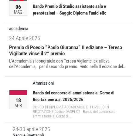
06
Bando Premio di Studio assistente sala e
MAG
prenotazioni – Saggio Diploma Funiciello
accademia
24 Aprile 2025
Premio di Poesia “Paolo Giuranna” II edizione – Teresa
Vigilante vince il 2° premio
L’Accademia si congratula con Teresa Vigilante, ex allieva
dell’Accademia, per il secondo premio vinto nella II edizione del...
Ammissioni
Bando del concorso di ammissione al Corso di
Recitazione a.a. 2025/2026
18
APR
CORSO DI DIPLOMA ACCADEMICO DI I LIVELLO IN
RECITAZIONE Codice DADPLO2 Bando del concorso di
ammissione al Corso di...
SAGGI
24-30 aprile 2025
Saggi e Spettacoli