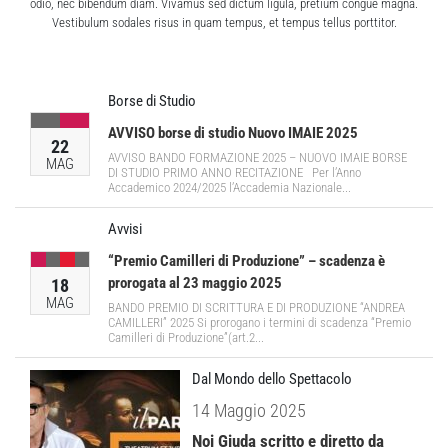
odio, nec bibendum diam. Vivamus sed dictum ligula, pretium congue magna.
Vestibulum sodales risus in quam tempus, et tempus tellus porttitor.
Borse di Studio
AVVISO borse di studio Nuovo IMAIE 2025
22
AVVISO BANDO FORMAZIONE 2025 – NUOVO IMAIE BORSE
MAG
DI STUDIO PRIMO ANNO RECITAZIONE Per l’Anno
Accademico 2024/2025 l’Accademia Nazionale...
Avvisi
“Premio Camilleri di Produzione” – scadenza è
prorogata al 23 maggio 2025
18
MAG
BANDO PREMIO DI SCRITTURA E DI PRODUZIONE “ANDREA
CAMILLERI” 2025 Si prorogano i termini di scadenza “Premio
Camilleri di Produzione”(art.2...
Dal Mondo dello Spettacolo
14 Maggio 2025
Noi Giuda scritto e diretto da