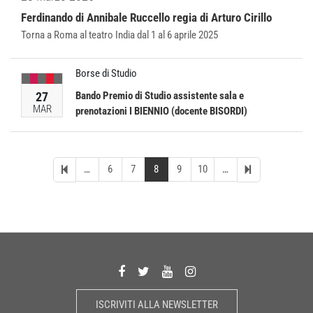
Ferdinando di Annibale Ruccello regia di Arturo Cirillo
Torna a Roma al teatro India dal 1 al 6 aprile 2025
Borse di Studio
27
Bando Premio di Studio assistente sala e
MAR
prenotazioni I BIENNIO (docente BISORDI)
…
6
7
8
9
10
…
ISCRIVITI ALLA NEWSLETTER