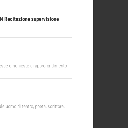
BN Recitazione supervisione
esse e richieste di approfondimento
e uomo di teatro, poeta, scrittore,