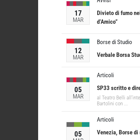
Avvisi
17
Divieto di fumo ne
MAR
d’Amico”
Borse di Studio
12
Verbale Borsa Stu
MAR
Articoli
SP33 scritto e dire
05
MAR
al Teatro Belli all’i
Bartolini con ...
Articoli
Venezia, Borse di 
05