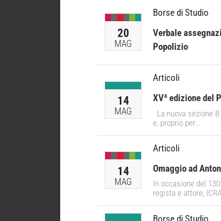
Borse di Studio
20
Verbale assegnazio
MAG
Popolizio
Articoli
XVª edizione del 
14
MAG
La nuova sezione B –
e, proprio per...
Articoli
Omaggio ad Anton
14
MAG
In occasione del 130°
regista e attore, ICRA
Borse di Studio