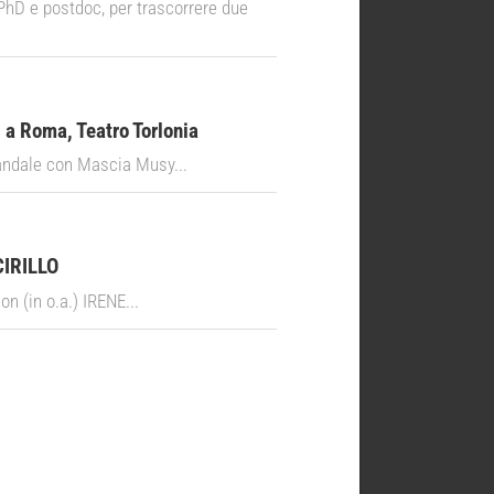
 PhD e postdoc, per trascorrere due
 a Roma, Teatro Torlonia
ndale con Mascia Musy...
CIRILLO
 (in o.a.) IRENE...