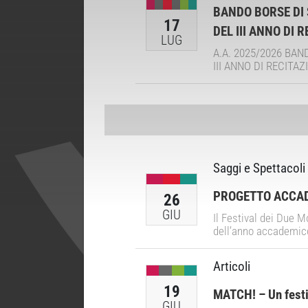
BANDO BORSE DI 
17
DEL III ANNO DI 
LUG
A.A. 2025/2026 BAN
III ANNO DI RECITAZI
Saggi e Spettacoli
PROGETTO ACCADEM
26
GIU
Il Festival dei Due M
dell’anno accademico
Articoli
19
MATCH! – Un festiv
GIU