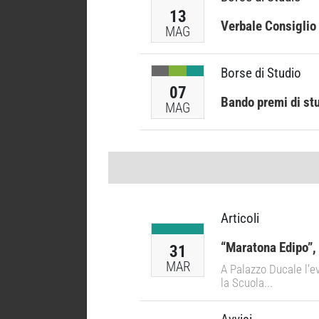
13
Verbale Consiglio
MAG
Borse di Studio
07
Bando premi di st
MAG
Articoli
“Maratona Edipo”, 
31
MAR
A Palazzo Ducale l’ev
la Scuola...