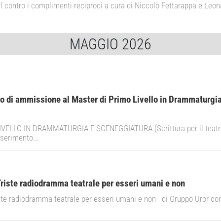
 contro i complimenti reciproci a cura di Niccolò Fettarappa e Leon
MAGGIO 2026
o di ammissione al Master di Primo Livello in Drammaturgia
ELLO IN DRAMMATURGIA E SCENEGGIATURA (Scrittura per il teatro, i
erimento...
ste radiodramma teatrale per esseri umani e non
 radiodramma teatrale per esseri umani e non di Gruppo Uror con 