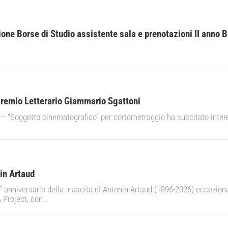
ne Borse di Studio assistente sala e prenotazioni II anno 
Premio Letterario Giammario Sgattoni
 “Soggetto cinematografico” per cortometraggio ha suscitato inter
in Artaud
 anniversario della nascita di Antonin Artaud (1896-2026) eccezional
 Project, con...