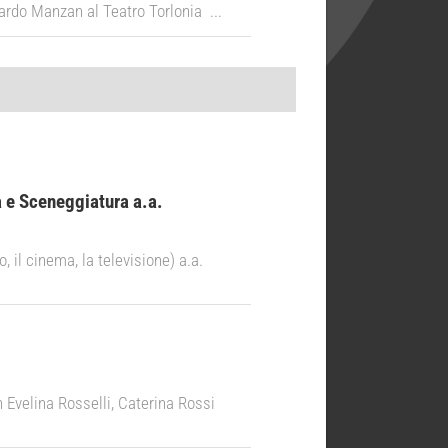
ardo Manzan al Teatro Torlonia ...
 e Sceneggiatura a.a.
l cinema, la televisione) a.a.
Evelina Rosselli, Caterina Rossi