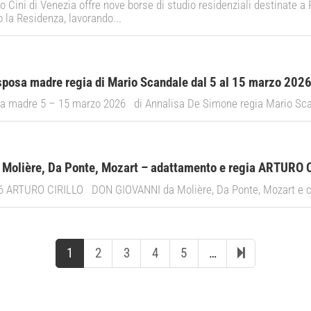
 Cini di Venezia offre nove borse di studio residenziali destinate a
 la Residenza, lavorando...
sposa madre regia di Mario Scandale dal 5 al 15 marzo 2026
sa madre 5 – 15 marzo 2026 di Annalisa De Simone regia Mario Sca
Molière, Da Ponte, Mozart – adattamento e regia ARTURO 
6 ARTURO CIRILLO DON GIOVANNI da Molière, Da Ponte, Mozart e con
1
2
3
4
5
…