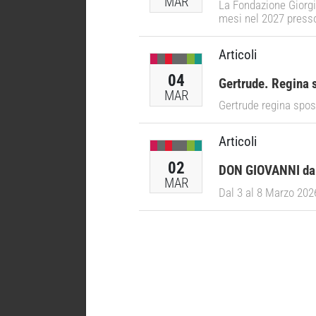
MAR
La Fondazione Giorgio
mesi nel 2027 presso
Articoli
04
Gertrude. Regina 
MAR
Gertrude regina spo
Articoli
02
DON GIOVANNI da 
MAR
Dal 3 al 8 Marzo 202