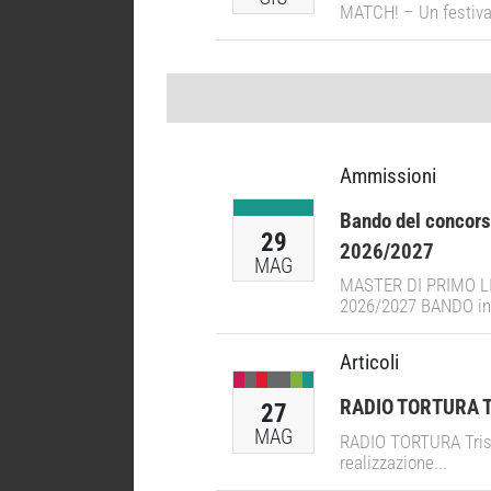
MATCH! – Un festival
Ammissioni
Bando del concors
29
2026/2027
MAG
MASTER DI PRIMO LIV
2026/2027 BANDO ins
Articoli
RADIO TORTURA Tri
27
MAG
RADIO TORTURA Triste
realizzazione...