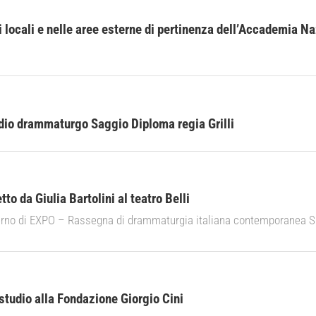
i locali e nelle aree esterne di pertinenza dell’Accademia N
dio drammaturgo Saggio Diploma regia Grilli
tto da Giulia Bartolini al teatro Belli
nterno di EXPO – Rassegna di drammaturgia italiana contemporanea SP
studio alla Fondazione Giorgio Cini