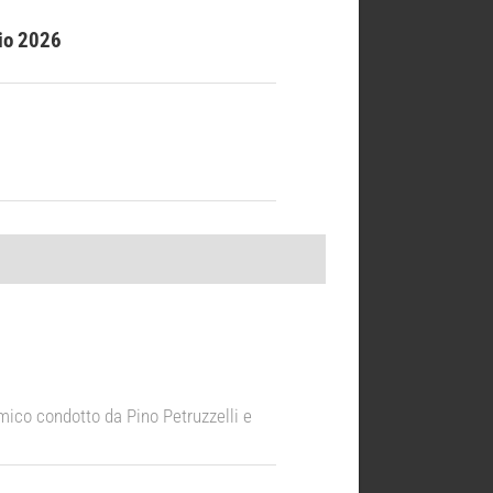
io 2026
Amico condotto da Pino Petruzzelli e