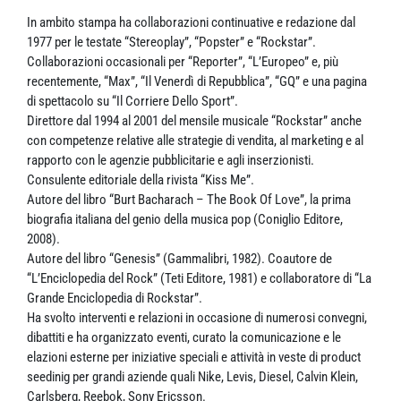
In ambito stampa ha collaborazioni continuative e redazione dal
1977 per le testate “Stereoplay”, “Popster” e “Rockstar”.
Collaborazioni occasionali per “Reporter”, “L’Europeo” e, più
recentemente, “Max”, “Il Venerdì di Repubblica”, “GQ” e una pagina
di spettacolo su “Il Corriere Dello Sport”.
Direttore dal 1994 al 2001 del mensile musicale “Rockstar” anche
con competenze relative alle strategie di vendita, al marketing e al
rapporto con le agenzie pubblicitarie e agli inserzionisti.
Consulente editoriale della rivista “Kiss Me”.
Autore del libro “Burt Bacharach – The Book Of Love”, la prima
biografia italiana del genio della musica pop (Coniglio Editore,
2008).
Autore del libro “Genesis” (Gammalibri, 1982). Coautore de
“L’Enciclopedia del Rock” (Teti Editore, 1981) e collaboratore di “La
Grande Enciclopedia di Rockstar”.
Ha svolto interventi e relazioni in occasione di numerosi convegni,
dibattiti e ha organizzato eventi, curato la comunicazione e le
elazioni esterne per iniziative speciali e attività in veste di product
seedinig per grandi aziende quali Nike, Levis, Diesel, Calvin Klein,
Carlsberg, Reebok, Sony Ericsson.