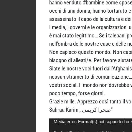
hanno venduto #bambine come spose mi
occhi di una donna, hanno torturato e
assassinato il capo della cultura e dei
I media, i governi e le organizzazioni
è mai stato legittimo… Se i talebani p
nell’ombra delle nostre case e delle n
Non capisco questo mondo. Non capisc
bisogno di alleati/e. Per favore aiuta
Siate le nostre voci fuori dall’Afghan
nessun strumento di comunicazione… Pe
vostri social. Il mondo non dovrebbe v
poco tempo, forse giorni.
Grazie mille. Apprezzo così tanto il v
Sahraa Karimi, صحرا كريمي”
Video
Media error: Format(s) not supported or 
Player