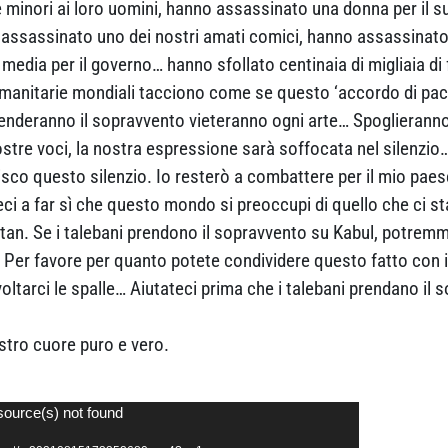
nori ai loro uomini, hanno assassinato una donna per il su
 assassinato uno dei nostri amati comici, hanno assassinato 
 media per il governo… hanno sfollato centinaia di migliaia di
 umanitarie mondiali tacciono come se questo ‘accordo di pace
renderanno il sopravvento vieteranno ogni arte… Spoglieranno 
ostre voci, la nostra espressione sarà soffocata nel silenzio
o questo silenzio. Io resterò a combattere per il mio paese
teci a far sì che questo mondo si preoccupi di quello che ci
istan. Se i talebani prendono il sopravvento su Kabul, potre
r favore per quanto potete condividere questo fatto con i v
oltarci le spalle… Aiutateci prima che i talebani prendano i
ostro cuore puro e vero.
source(s) not found