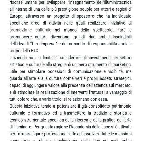
risorse umane per sviluppare l’insegnamento dell’illuminotecnica
all’interno di una delle più prestigiose scuole per attori e registi d’
Europa, attraverso un progetto di spessore che ha individuato
specifiche aree di attività nelle quali realizzare iniziative di
promozione culturale
nel mondo dello spettacolo. Fare e
promuovere cultura divengono, quindi, due ambiti inscindibili
dell’idea di “fare impresa” e del concetto di responsabilità sociale
propri della ETC.
L’azienda non si limita a considerare gli investimenti nei settori
artistico e culturale alla stregua di un mero strumento di marketing,
utile per stimolare occasioni di comunicazione e visibilità, ma
guarda all’arte e alla cultura come veri e propri assets strategici,
capaci di aggiungere valore alla presenza dell’azienda sul mercato,
e di stimolare la realizzazione di interventi fruttuosi a vantaggio di
tutti coloro che, a vario titolo, si relazionano con essa.
Questa iniziativa tende a potenziare il già consolidato patrimonio
culturale e formativo ed a trasmettere la tradizione storica e
tecnico-strumentale specifica della ricerca e della pratica dell’arte
di illuminare. Per questa ragione l’Accademia della Luce si è attivata
per formare figure professionali atte ad assolvere tutte le mansioni
necessarie e relative l’applicazione della luce nei vari ambiti