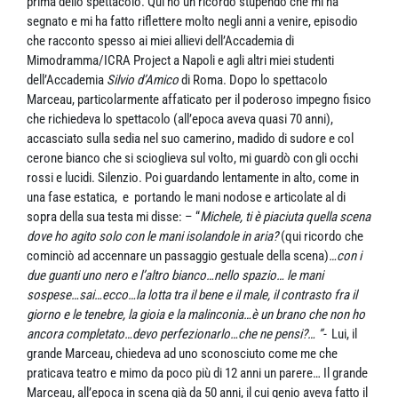
prima dello spettacolo. Qui ho un ricordo stupendo che mi ha
segnato e mi ha fatto riflettere molto negli anni a venire, episodio
che racconto spesso ai miei allievi dell’Accademia di
Mimodramma/ICRA Project a Napoli e agli altri miei studenti
dell’Accademia
Silvio d’Amico
di Roma. Dopo lo spettacolo
Marceau, particolarmente affaticato per il poderoso impegno fisico
che richiedeva lo spettacolo (all’epoca aveva quasi 70 anni),
accasciato sulla sedia nel suo camerino, madido di sudore e col
cerone bianco che si scioglieva sul volto, mi guardò con gli occhi
rossi e lucidi. Silenzio. Poi guardando lentamente in alto, come in
una fase estatica, e portando le mani nodose e articolate al di
sopra della sua testa mi disse: – “
Michele, ti è piaciuta quella scena
dove ho agito solo con le mani isolandole in aria?
(qui ricordo che
cominciò ad accennare un passaggio gestuale della scena)
…con i
due guanti uno nero e l’altro bianco…nello spazio… le mani
sospese…sai…ecco…la lotta tra il bene e il male, il contrasto fra il
giorno e le tenebre, la gioia e la malinconia…è un brano che non ho
ancora completato…devo perfezionarlo…che ne pensi?… ”-
Lui, il
grande Marceau, chiedeva ad uno sconosciuto come me che
praticava teatro e mimo da poco più di 12 anni un parere… Il grande
Marceau, all’epoca in scena già da 50 anni, il cui genio aveva fatto il