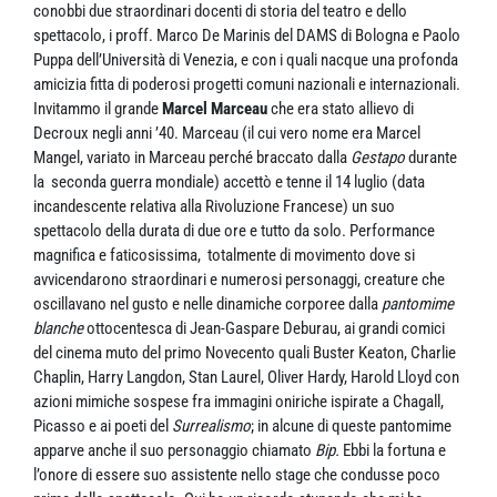
conobbi due straordinari docenti di storia del teatro e dello
spettacolo, i proff. Marco De Marinis del DAMS di Bologna e Paolo
Puppa dell’Università di Venezia, e con i quali nacque una profonda
amicizia fitta di poderosi progetti comuni nazionali e internazionali.
Invitammo il grande
Marcel Marceau
che era stato allievo di
Decroux negli anni ’40. Marceau (il cui vero nome era Marcel
Mangel, variato in Marceau perché braccato dalla
Gestapo
durante
la seconda guerra mondiale) accettò e tenne il 14 luglio (data
incandescente relativa alla Rivoluzione Francese) un suo
spettacolo della durata di due ore e tutto da solo. Performance
magnifica e faticosissima, totalmente di movimento dove si
avvicendarono straordinari e numerosi personaggi, creature che
oscillavano nel gusto e nelle dinamiche corporee dalla
pantomime
blanche
ottocentesca di Jean-Gaspare Deburau, ai grandi comici
del cinema muto del primo Novecento quali Buster Keaton, Charlie
Chaplin, Harry Langdon, Stan Laurel, Oliver Hardy, Harold Lloyd con
azioni mimiche sospese fra immagini oniriche ispirate a Chagall,
Picasso e ai poeti del
Surrealismo
; in alcune di queste pantomime
apparve anche il suo personaggio chiamato
Bip.
Ebbi la fortuna e
l’onore di essere suo assistente nello stage che condusse poco