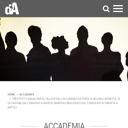
HOME
ACCADEMIA
TRÈS PETIT CADEAU PER GLI ALLIEVI DELL’ACCADEMIA DA PARTE DI MICHELE MONETTA, IN
OCCASIONE DELL’OMAGGIO A MARCEL MARCEAU REALIZZATO DAL CONSOLATO DI FRANCIA A
NAPOLI
ACCADEMIA