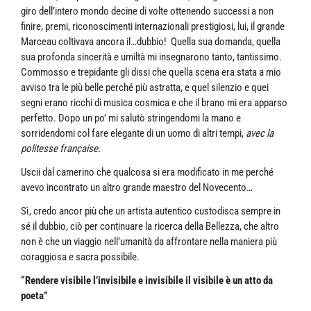
giro dell’intero mondo decine di volte ottenendo successi a non
finire, premi, riconoscimenti internazionali prestigiosi, lui, il grande
Marceau coltivava ancora il…dubbio! Quella sua domanda, quella
sua profonda sincerità e umiltà mi insegnarono tanto, tantissimo.
Commosso e trepidante gli dissi che quella scena era stata a mio
avviso tra le più belle perché più astratta, e quel silenzio e quei
segni erano ricchi di musica cosmica e che il brano mi era apparso
perfetto. Dopo un po’ mi salutò stringendomi la mano e
sorridendomi col fare elegante di un uomo di altri tempi,
avec la
politesse française.
Uscii dal camerino che qualcosa si era modificato in me perché
avevo incontrato un altro grande maestro del Novecento…
Sì, credo ancor più che un artista autentico custodisca sempre in
sé il dubbio
,
ciò per continuare la ricerca della Bellezza, che altro
non è che un viaggio nell’umanità da affrontare nella maniera più
coraggiosa e sacra possibile.
“Rendere visibile l’invisibile
e invisibile il visibile è un atto da
poeta”