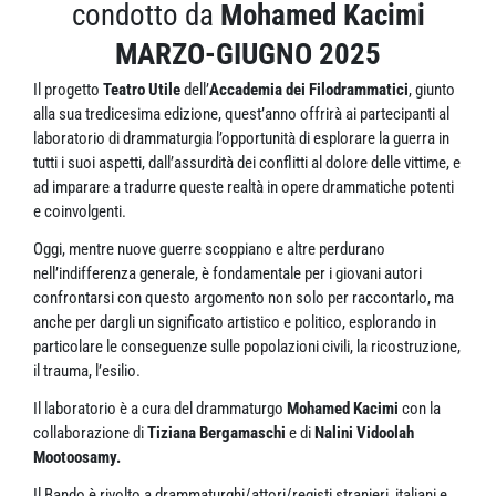
condotto da
Mohamed Kacimi
MARZO-GIUGNO 2025
Il progetto
Teatro Utile
dell’
Accademia dei Filodrammatici
, giunto
alla sua tredicesima edizione, quest’anno offrirà ai partecipanti al
laboratorio di drammaturgia l’opportunità di esplorare la guerra in
tutti i suoi aspetti, dall’assurdità dei conflitti al dolore delle vittime, e
ad imparare a tradurre queste realtà in opere drammatiche potenti
e coinvolgenti.
Oggi, mentre nuove guerre scoppiano e altre perdurano
nell’indifferenza generale, è fondamentale per i giovani autori
confrontarsi con questo argomento non solo per raccontarlo, ma
anche per dargli un significato artistico e politico, esplorando in
particolare le conseguenze sulle popolazioni civili, la ricostruzione,
il trauma, l’esilio.
Il laboratorio è a cura del drammaturgo
Mohamed Kacimi
con la
collaborazione di
Tiziana Bergamaschi
e di
Nalini Vidoolah
Mootoosamy.
Il Bando è rivolto a drammaturghi/attori/registi stranieri, italiani e