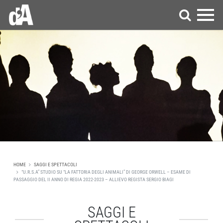
HOME
SAGGI E SPETTACOLI
“U.R.S.A” STUDIO SU “LA FATTORIA DEGLI ANIMALI” DI GEORGE ORWELL – ESAME DI
PASSAGGIO DEL II ANNO DI REGIA 2022-2023 – ALLIEVO REGISTA SERGIO BIAGI
SAGGI E