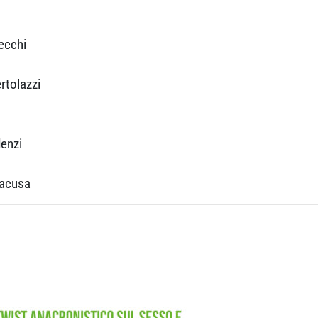
ecchi
rtolazzi
denzi
racusa