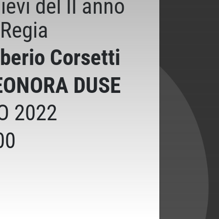
ievi del II anno
 Regia
berio Corsetti
EONORA DUSE
O 2022
00