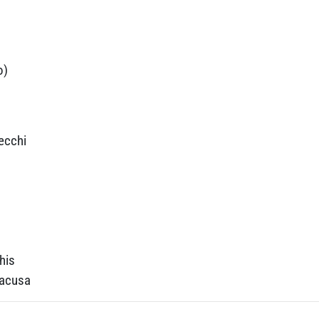
o)
ecchi
his
racusa