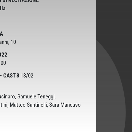
O DI RECITAZIONE
lla
CA
anni, 10
022
.00
 –
CAST 3
13/02
usinaro, Samuele Teneggi,
ntini, Matteo Santinelli, Sara Mancuso