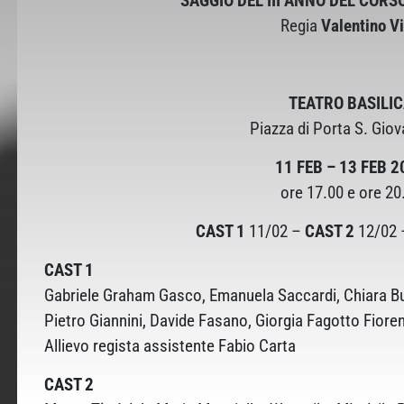
SAGGIO DEL III ANNO DEL CORS
Regia
Valentino Vi
TEATRO BASILI
Piazza di Porta S. Giov
11 FEB – 13 FEB 2
ore 17.00 e ore 20
CAST 1
11/02 –
CAST 2
12/02
CAST 1
Gabriele Graham Gasco, Emanuela Saccardi, Chiara B
Pietro Giannini, Davide Fasano, Giorgia Fagotto Fiore
Allievo regista assistente Fabio Carta
CAST 2