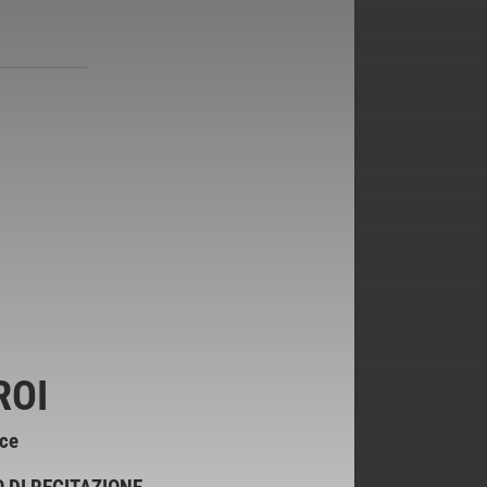
ROI
rce