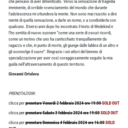
che pensavo di aver dimenticato. Verso la sensazione di tragedia
imminente, di orribile rovesciamento del mondo che durante
l’adolescenza mi ottundeva la mente. Non sono mai riuscito a dire
niente di quella sensazione, a darle un nome, o a condividerla con
qualcuno. Diversi anni dopo ho incontrato il testo di Wedekind e
l’ho sentita di nuovo suonare “come una serie di oscuri ricordi,
come un motivo che uno ha canticchiato tranquillamente da
ragazzo e che, in punto di morte, gli giunge dalle labbra di un altro e
gli sconvolge il cuore”. Ringrazio i sei attori del biennio di
specializzazione per aver così coraggiosamente seguito la mia
guida nell’attraversamento di questo territorio.
Giovanni Ortoleva
PRENOTAZIONI
:
clicca per
prenotare Venerdì 2 febbraio 2024 ore
19:00
SOLD OUT
clicca p
er
prenotare Sabato 3 febbraio 2024 ore 19:00
SOLD OUT
clicca per
prenotare Domenica 4 febbraio 2024 ore 16:00
SOLD