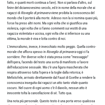
fatto, e quanti morti continua a fare). Non si parlava d’altro, sul
finire del diciannovesimo secolo, ed è in nome della morale che ai
ragazzi di
Risveglio di primavera
viene proibita la conoscenza del
mondo che li porterà alla morte. Adesso non la si nomina quasi più,
forse ha preso altri nomi. Ma ogni volta che si giustifica una
violenza, ogni volta che si fanno commenti sui vestiti di una
ragazza violentata e uccisa, ogni volta che si infierisce su una
vittima, la morale è viva e lotta contro di noi.
L’immoralismo, invece, è invecchiato molto peggio. Quella contro-
morale che affiora spesso in
Risveglio di primavera
oggi ci fa
sorridere. Per diverse volte è stata presa come “messaggio”
dell’opera, facendo del testo una sorta di manifesto a favore
dell’educazione sessuale. Ma c’è una figura mascherata che
respira attraverso tutta l’opera e la toglie dalla retorica; è
Mefistofele, arrivato direttamente dal Faust di Goethe a rendere la
conoscenza inseguita dai ragazzi un atto tanto vitale quanto
oscuro. Nel cuore di ogni uomo c’è il diavolo, nessun atto è
innocente tolta la cancellazione di sé. Tutto qua.
Una nota più personale. Questo testo è una porta verso qualcosa