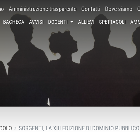
mo
Amministrazione trasparente
Contatti
Dove siamo
C
BACHECA
AVVISI
DOCENTI
ALLIEVI
SPETTACOLI
AMM
COLO
SORGENTI, LA XIII EDIZIONE DI DOMINIO PUBBLIC