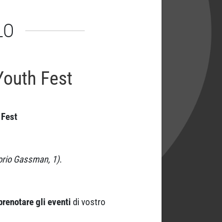
LO
Youth Fest
 Fest
orio Gassman, 1)
.
prenotare gli eventi
di vostro