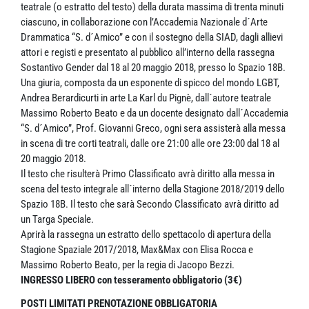
teatrale (o estratto del testo) della durata massima di trenta minuti
ciascuno, in collaborazione con l’Accademia Nazionale d´Arte
Drammatica “S. d´Amico” e con il sostegno della SIAD, dagli allievi
attori e registi e presentato al pubblico all’interno della rassegna
Sostantivo Gender dal 18 al 20 maggio 2018, presso lo Spazio 18B.
Una giuria, composta da un esponente di spicco del mondo LGBT,
Andrea Berardicurti in arte La Karl du Pignè, dall´autore teatrale
Massimo Roberto Beato e da un docente designato dall´Accademia
“S. d´Amico”, Prof. Giovanni Greco, ogni sera assisterà alla messa
in scena di tre corti teatrali, dalle ore 21:00 alle ore 23:00 dal 18 al
20 maggio 2018.
Il testo che risulterà Primo Classificato avrà diritto alla messa in
scena del testo integrale all´interno della Stagione 2018/2019 dello
Spazio 18B. Il testo che sarà Secondo Classificato avrà diritto ad
un Targa Speciale.
Aprirà la rassegna un estratto dello spettacolo di apertura della
Stagione Spaziale 2017/2018, Max&Max con Elisa Rocca e
Massimo Roberto Beato, per la regia di Jacopo Bezzi.
INGRESSO LIBERO con tesseramento obbligatorio (3€)
POSTI LIMITATI PRENOTAZIONE OBBLIGATORIA