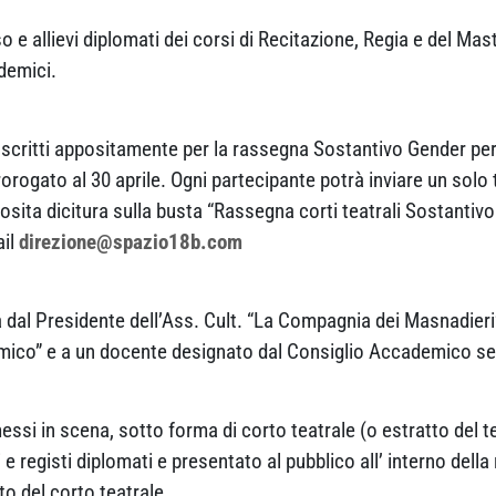
orso e allievi diplomati dei corsi di Recitazione, Regia e del 
ademici.
li scritti appositamente per la rassegna Sostantivo Gender pe
 prorogato al 30 aprile. Ogni partecipante potrà inviare un sol
pposita dicitura sulla busta “Rassegna corti teatrali Sostanti
ail
direzione@spazio18b.com
al Presidente dell’Ass. Cult. “La Compagnia dei Masnadieri
Amico” e a un docente designato dal Consiglio Accademico sele
messi in scena, sotto forma di corto teatrale (o estratto del 
ri e registi diplomati e presentato al pubblico all’ interno del
to del corto teatrale.