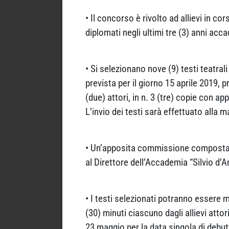
• Il concorso è rivolto ad allievi in c
diplomati negli ultimi tre (3) anni acc
• Si selezionano nove (9) testi teatra
prevista per il giorno 15 aprile 2019,
(due) attori, in n. 3 (tre) copie con a
L’invio dei testi sarà effettuato alla m
• Un’apposita commissione composta d
al Direttore dell’Accademia “Silvio d’
• I testi selezionati potranno essere 
(30) minuti ciascuno dagli allievi atto
23 maggio per la data singola di debut