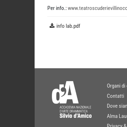
Per info.:
www.teatroscuderievillinocor
info lab.pdf
Organi di
Contatti
Dove sia
Alma Lau
Privacy &