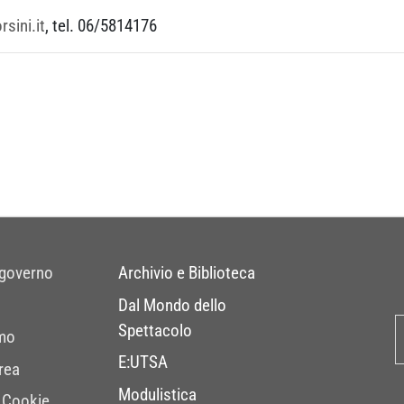
sini.it
, tel. 06/5814176
 governo
Archivio e Biblioteca
Dal Mondo dello
Spettacolo
mo
E:UTSA
rea
Modulistica
 Cookie