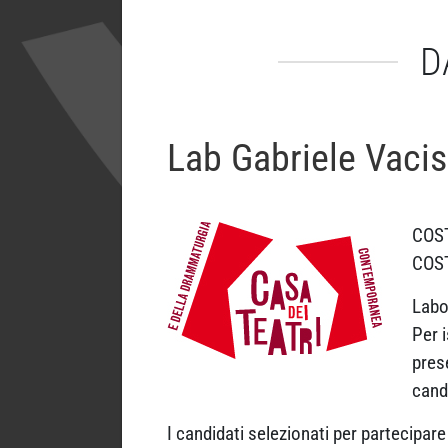
D
Lab Gabriele Vaci
COST
COST
Labo
Per i
pres
cand
I candidati selezionati per partecipar