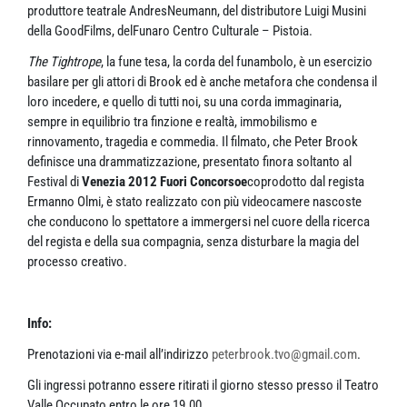
produttore teatrale AndresNeumann, del distributore Luigi Musini
della GoodFilms, delFunaro Centro Culturale – Pistoia.
The Tightrope
, la fune tesa, la corda del funambolo, è un esercizio
basilare per gli attori di Brook ed è anche metafora che condensa il
loro incedere, e quello di tutti noi, su una corda immaginaria,
sempre in equilibrio tra finzione e realtà, immobilismo e
rinnovamento, tragedia e commedia. Il filmato, che Peter Brook
definisce una drammatizzazione, presentato finora soltanto al
Festival di
Venezia 2012 Fuori Concorsoe
coprodotto dal regista
Ermanno Olmi, è stato realizzato con più videocamere nascoste
che conducono lo spettatore a immergersi nel cuore della ricerca
del regista e della sua compagnia, senza disturbare la magia del
processo creativo.
Info:
Prenotazioni via e-mail all’indirizzo
peterbrook.tvo@gmail.com
.
Gli ingressi potranno essere ritirati il giorno stesso presso il Teatro
Valle Occupato entro le ore 19.00.