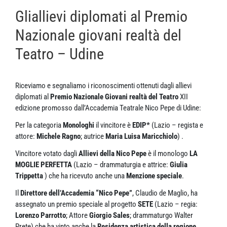
Gliallievi diplomati al Premio
Nazionale giovani realtà del
Teatro – Udine
Riceviamo e segnaliamo i riconoscimenti ottenuti dagli allievi
diplomati al
Premio Nazionale Giovani realtà del Teatro
XII
edizione promosso dall’Accademia Teatrale Nico Pepe di Udine:
Per la categoria
Monologhi
il vincitore è
EDIP*
(Lazio – regista e
attore:
Michele Ragno
; autrice
Maria Luisa Maricchiolo
) .
Vincitore votato dagli
Allievi della Nico Pepe
è il monologo
LA
MOGLIE PERFETTA
(Lazio – drammaturgia e attrice:
Giulia
Trippetta
) che ha ricevuto anche una
Menzione speciale
.
Il
Direttore dell’Accademia “Nico Pepe”
, Claudio de Maglio, ha
assegnato un premio speciale al progetto
SETE
(Lazio – regia:
Lorenzo Parrotto
; Attore
Giorgio Sales
; drammaturgo Walter
Prete) che ha vinto anche la
Residenza artistica della regione