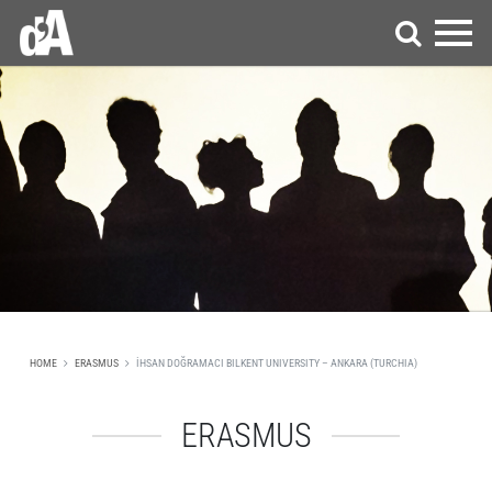
HOME
ERASMUS
İHSAN DOĞRAMACI BILKENT UNIVERSITY – ANKARA (TURCHIA)
ERASMUS