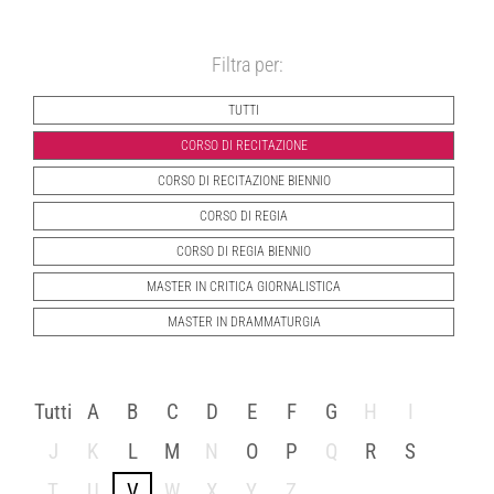
Filtra per:
TUTTI
CORSO DI RECITAZIONE
CORSO DI RECITAZIONE BIENNIO
CORSO DI REGIA
CORSO DI REGIA BIENNIO
MASTER IN CRITICA GIORNALISTICA
MASTER IN DRAMMATURGIA
Tutti
A
B
C
D
E
F
G
H
I
J
K
L
M
N
O
P
Q
R
S
T
U
V
W
X
Y
Z