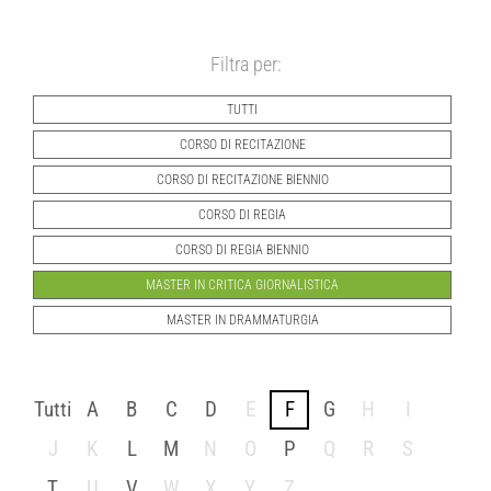
Filtra per:
TUTTI
CORSO DI RECITAZIONE
CORSO DI RECITAZIONE BIENNIO
CORSO DI REGIA
CORSO DI REGIA BIENNIO
MASTER IN CRITICA GIORNALISTICA
MASTER IN DRAMMATURGIA
Tutti
A
B
C
D
E
F
G
H
I
J
K
L
M
N
O
P
Q
R
S
T
U
V
W
X
Y
Z