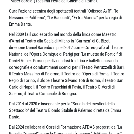
“Misericordia”(18esima Festa del Cinema di Roma).
Cura l’azione scenica degli spettacoli teatrali “Odissea A/R”, “Io
Nessuno e Polifemo”, “Le Baccanti”, “Extra Moenia” per la regia di
Emma Dante.
Nel 2009 fa il suo esordio nel mondo della lirica come Maestro
d’Armi al Teatro alla Scala di Milano in “Carmen” di G. Bizet,
direzione Daniel Barenboim, nel 2012 come Coreografo al Theatre
National de l’Opera Comique di Parigi per “La muette de Portici” di
Daniel Auber. Prosegue dividendosi tra lirica e balletto, curando
coreografie e combattimenti scenici per il Teatro Petruzzelli di Bari,
il Teatro Massimo di Palermo, il Teatro dell’Opera di Roma, il Teatro
Regio di Torino, il Globe Theatre Silvano Toti di Roma, il Teatro San
Carlo di Napoli, il Teatro Fraschini di Pavia, il Teatro G.Verdi di
Salerno, il Teatro Comunale di Bologna.
Dal 2014 al 2020 è insegnante per la “Scuola dei mestieri dello
Spettacolo” del Teatro Biondo Stabile di Palermo diretta da Emma
Dante.
Dal 2024 collabora ai Corsi di Formazione AFDAS proposti da “La
Rebelle Connect” e con la Compagnia francese “DeMensTheatre”