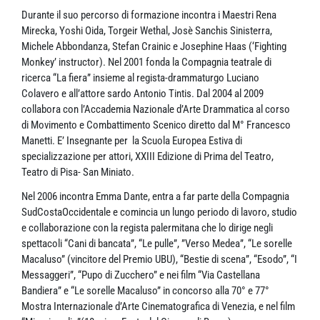
Durante il suo percorso di formazione incontra i Maestri Rena
Mirecka, Yoshi Oida, Torgeir Wethal, Josè Sanchis Sinisterra,
Michele Abbondanza, Stefan Crainic e Josephine Haas (‘Fighting
Monkey’ instructor). Nel 2001 fonda la Compagnia teatrale di
ricerca “La fiera” insieme al regista-drammaturgo Luciano
Colavero e all’attore sardo Antonio Tintis. Dal 2004 al 2009
collabora con l’Accademia Nazionale d’Arte Drammatica al corso
di Movimento e Combattimento Scenico diretto dal M° Francesco
Manetti. E’ Insegnante per la Scuola Europea Estiva di
specializzazione per attori, XXIII Edizione di Prima del Teatro,
Teatro di Pisa- San Miniato.
Nel 2006 incontra Emma Dante, entra a far parte della Compagnia
SudCostaOccidentale e comincia un lungo periodo di lavoro, studio
e collaborazione con la regista palermitana che lo dirige negli
spettacoli “Cani di bancata”, “Le pulle”, ”Verso Medea”, “Le sorelle
Macaluso” (vincitore del Premio UBU), “Bestie di scena”, “Esodo”, “I
Messaggeri”, “Pupo di Zucchero” e nei film “Via Castellana
Bandiera” e “Le sorelle Macaluso” in concorso alla 70° e 77°
Mostra Internazionale d’Arte Cinematografica di Venezia, e nel film