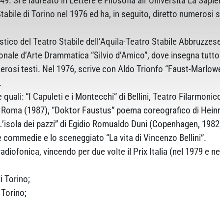
49. Si è laureato in Lettere e Filosofia all´Università La Sapi
tabile di Torino nel 1976 ed ha, in seguito, diretto numerosi
istico del Teatro Stabile dell’Aquila-Teatro Stabile Abbruzzes
onale d’Arte Drammatica “Silvio d’Amico”, dove insegna tuttor
merosi testi. Nel 1976, scrive con Aldo Trionfo “Faust-Marlo
.
quali: “I Capuleti e i Montecchi” di Bellini, Teatro Filarmonico
 di Roma (1987), “Doktor Faustus” poema coreografico di Heinr
’isola dei pazzi” di Egidio Romualdo Duni (Copenhagen, 1982
 commedie e lo sceneggiato “La vita di Vincenzo Bellini”.
radiofonica, vincendo per due volte il Prix Italia (nel 1979 e ne
i Torino;
 Torino;