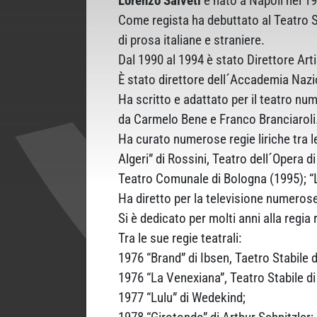
Lorenzo Salveti
è nato a Napoli nel 19
Come regista ha debuttato al Teatro S
di prosa italiane e straniere.
Dal 1990 al 1994 è stato Direttore Art
È stato direttore dell´Accademia Nazi
Ha scritto e adattato per il teatro nu
da Carmelo Bene e Franco Branciaroli
Ha curato numerose regie liriche tra le 
Algeri” di Rossini, Teatro dell´Opera
Teatro Comunale di Bologna (1995); “L
Ha diretto per la televisione numerose
Si è dedicato per molti anni alla regia 
Tra le sue regie teatrali:
1976 “Brand” di Ibsen, Taetro Stabile d
1976 “La Venexiana”, Teatro Stabile di
1977 “Lulu” di Wedekind;