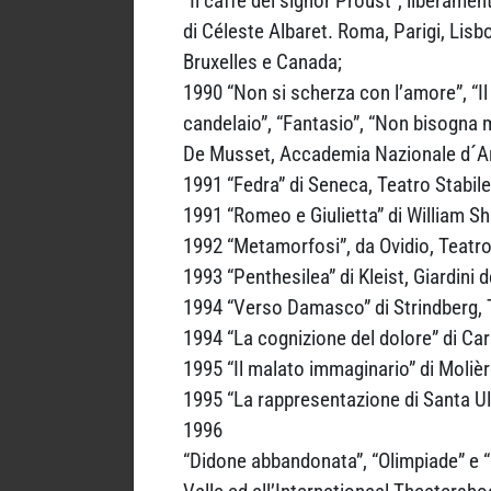
“Il caffè del signor Proust”, liberame
di Céleste Albaret. Roma, Parigi, Lisb
Bruxelles e Canada;
1990 “Non si scherza con l’amore”, “Il
candelaio”, “Fantasio”, “Non bisogna 
De Musset, Accademia Nazionale d´Ar
1991 “Fedra” di Seneca, Teatro Stabile 
1991 “Romeo e Giulietta” di William Sh
1992 “Metamorfosi”, da Ovidio, Teatro 
1993 “Penthesilea” di Kleist, Giardini 
1994 “Verso Damasco” di Strindberg, T
1994 “La cognizione del dolore” di Car
1995 “Il malato immaginario” di Molièr
1995 “La rappresentazione di Santa U
1996
“Didone abbandonata”, “Olimpiade” e “