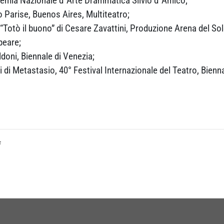
ademia Nazionale d´Arte Drammatica Silvio d´Amico;
o Parise, Buenos Aires, Multiteatro;
“Totò il buono” di Cesare Zavattini, Produzione Arena del Sol
peare;
ldoni, Biennale di Venezia;
i di Metastasio, 40° Festival Internazionale del Teatro, Bienn
f