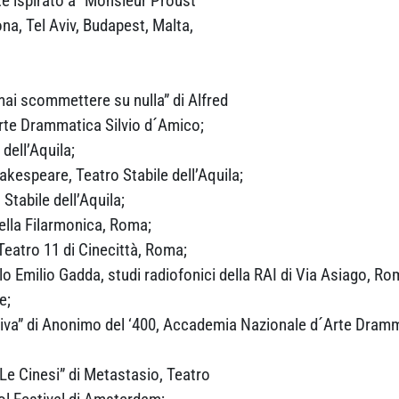
nte ispirato a “Monsieur Proust”
ona, Tel Aviv, Budapest, Malta,
mai scommettere su nulla” di Alfred
te Drammatica Silvio d´Amico;
dell’Aquila;
akespeare, Teatro Stabile dell’Aquila;
Stabile dell’Aquila;
della Filarmonica, Roma;
eatro 11 di Cinecittà, Roma;
lo Emilio Gadda, studi radiofonici della RAI di Via Asiago, Ro
e;
liva” di Anonimo del ‘400, Accademia Nazionale d´Arte Dramm
Le Cinesi” di Metastasio, Teatro