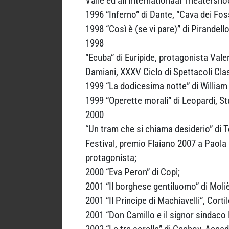
Valle ed all’Internationaal Theatersh
1996 “Inferno” di Dante, “Cava dei Fossi
1998 “Così è (se vi pare)” di Pirandell
1998
“Ecuba” di Euripide, protagonista Vale
Damiani, XXXV Ciclo di Spettacoli Clas
1999 “La dodicesima notte” di William
1999 “Operette morali” di Leopardi, S
2000
“Un tram che si chiama desiderio” di 
Festival, premio Flaiano 2007 a Paola 
protagonista;
2000 “Eva Peron” di Copì;
2001 “Il borghese gentiluomo” di Moli
2001 “Il Principe di Machiavelli”, Cort
2001 “Don Camillo e il signor sindaco