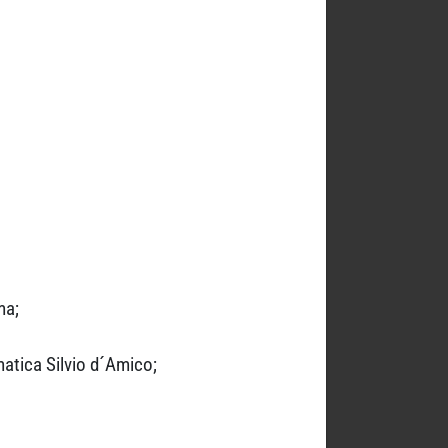
ma;
atica Silvio d´Amico;