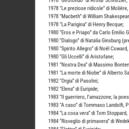
1978 “Girotondo” di Arthur Schnitzler;
1978 “Le preziose ridicole” di Molière,
1978 “Macbeth” di William Shakespear
1978 “La Parigina” di Henry Becque;
1980 “Eros e Priapo” da Carlo Emilio G
1980 “Dialogo” di Natalia Ginsburg (p
1980 “Spirito Allegro” di Noël Coward,
1980 “Gli Uccelli” di Aristofane;
1981 “Nostra Dea” di Massimo Bontemp
1981 “La morte di Niobe” di Alberto S
1982 “Orgia” di Pasolini;
1982 “Elena” di Euripide;
1983 “Il guerriero, l’amazzone, la poe
1983 “A caso” di Tommaso Landolfi, P
1984 “La cosa vera” di Tom Stoppard, 
1984 “Risveglio di primavera” di Wedek