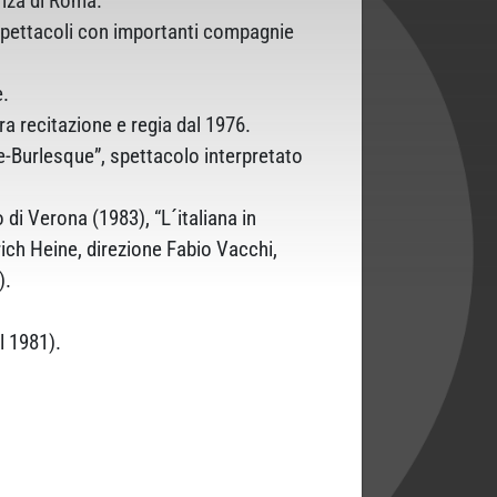
enza di Roma.
 spettacoli con importanti compagnie
e.
a recitazione e regia dal 1976.
we-Burlesque”, spettacolo interpretato
 di Verona (1983), “L´italiana in
ich Heine, direzione Fabio Vacchi,
).
l 1981).