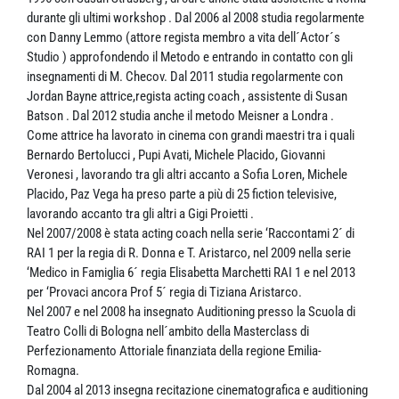
durante gli ultimi workshop . Dal 2006 al 2008 studia regolarmente
con Danny Lemmo (attore regista membro a vita dell´Actor´s
Studio ) approfondendo il Metodo e entrando in contatto con gli
insegnamenti di M. Checov. Dal 2011 studia regolarmente con
Jordan Bayne attrice,regista acting coach , assistente di Susan
Batson . Dal 2012 studia anche il metodo Meisner a Londra .
Come attrice ha lavorato in cinema con grandi maestri tra i quali
Bernardo Bertolucci , Pupi Avati, Michele Placido, Giovanni
Veronesi , lavorando tra gli altri accanto a Sofia Loren, Michele
Placido, Paz Vega ha preso parte a più di 25 fiction televisive,
lavorando accanto tra gli altri a Gigi Proietti .
Nel 2007/2008 è stata acting coach nella serie ‘Raccontami 2´ di
RAI 1 per la regia di R. Donna e T. Aristarco, nel 2009 nella serie
‘Medico in Famiglia 6´ regia Elisabetta Marchetti RAI 1 e nel 2013
per ‘Provaci ancora Prof 5´ regia di Tiziana Aristarco.
Nel 2007 e nel 2008 ha insegnato Auditioning presso la Scuola di
Teatro Colli di Bologna nell´ambito della Masterclass di
Perfezionamento Attoriale finanziata della regione Emilia-
Romagna.
Dal 2004 al 2013 insegna recitazione cinematografica e auditioning