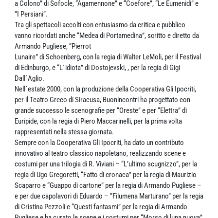
a Colono” di Sofocle, “Agamennone” e “Coefore”, “Le Eumenidi” e
“I Persiani”.
Tra gli spettacoli accolti con entusiasmo da critica e pubblico
vanno ricordati anche “Medea di Portamedina”, scritto e diretto da
Armando Pugliese, “Pierrot
Lunaire” di Schoenberg, con la regia di Walter LeMoli, per il Festival
di Edinburgo, e “L´idiota” di Dostojevski, , per la regia di Gigi
Dall´Aglio.
Nell´estate 2000, con la produzione della Cooperativa Gli Ipocriti,
per il Teatro Greco di Siracusa, Buonincontri ha progettato con
grande successo le scenografie per “Oreste” e per “Elettra” di
Euripide, con la regia di Piero Maccarinelli, per la prima volta
rappresentati nella stessa giornata.
Sempre con la Cooperativa Gli Ipocriti, ha dato un contributo
innovativo al teatro classico napoletano, realizzando scene e
costumi per una trilogia di R. Viviani – “L’ultimo scugnizzo”, per la
regia di Ugo Gregoretti, “Fatto di cronaca” per la regia di Maurizio
Scaparro e “Guappo di cartone” per la regia di Armando Pugliese –
e per due capolavori di Eduardo – “Filumena Marturano” per la regia
di Cristina Pezzoli e “Questi fantasmi” per la regia di Armando
Pugliese e ha curato le scene e i costumi per “Morso di luna nuova”