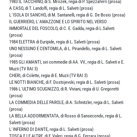
1983 IL TACCHINO, di S. Mrozek, regia di P. Spezzaferri (prosa)
A CASO, di T. Landolfi, regia di L. Salveti (prosa)
L´ISOLA DI SANCHO, di M. Santanelli, regia di G. De Bosio (prosa)
IL GUERRIERO, L´AMAZZONE E LO SPIRITO NEL VERSO
IMMORTALE DEL FOSCOLO, di C. E. Gadda, regia di L.Salveti
(prosa)
1984 ELETTRA di Euripide, regia di L. Salveti (prosa)
UNO NESSUNO E CENTOMILA, di L. Pirandello, regia di L. Salveti
(prosa)
1985 GLI AMANTI, sei commedie di AA. VV., regia di L. Salveti e E.
Muzii (TV RAI 3)
CHERI, di Colette, regia di E. Muzii (TV RAI 3)
LE NOTTI BIANCHE, di F. Dostojevski, regia di L. Salveti (prosa)
1986 L´ULTIMO SCUGNIZZO, di R. Viviani, regia di U. Gregoretti
(prosa)
LA COMMEDIA DELLE PAROLE, di A. Schnitzler, regia di L. Salveti
(prosa)
LA BELLA ADDORMENTATA, di Rosso di Sansecondo, regia di L.
Salveti (prosa)
L´INFERNO DI DANTE, regia di L. Salveti (prosa)
TOSCA E LE ALTRE, di F. Valeri, regia di G. Ferrara (prosa)