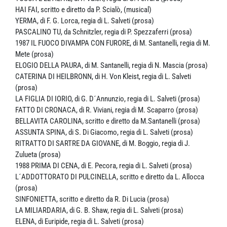
HAI FAI, scritto e diretto da P. Scialò, (musical)
YERMA, di F. G. Lorca, regia di L. Salveti (prosa)
PASCALINO TU, da Schnitzler, regia di P. Spezzaferri (prosa)
1987 IL FUOCO DIVAMPA CON FURORE, di M. Santanelli, regia di M.
Mete (prosa)
ELOGIO DELLA PAURA, di M. Santanelli, regia di N. Mascia (prosa)
CATERINA DI HEILBRONN, di H. Von Kleist, regia di L. Salveti
(prosa)
LA FIGLIA DI IORIO, di G. D´Annunzio, regia di L. Salveti (prosa)
FATTO DI CRONACA, di R. Viviani, regia di M. Scaparro (prosa)
BELLAVITA CAROLINA, scritto e diretto da M.Santanelli (prosa)
ASSUNTA SPINA, di S. Di Giacomo, regia di L. Salveti (prosa)
RITRATTO DI SARTRE DA GIOVANE, di M. Boggio, regia di J.
Zulueta (prosa)
1988 PRIMA DI CENA, di E. Pecora, regia di L. Salveti (prosa)
L´ADDOTTORATO DI PULCINELLA, scritto e diretto da L. Allocca
(prosa)
SINFONIETTA, scritto e diretto da R. Di Lucia (prosa)
LA MILIARDARIA, di G. B. Shaw, regia di L. Salveti (prosa)
ELENA, di Euripide, regia di L. Salveti (prosa)