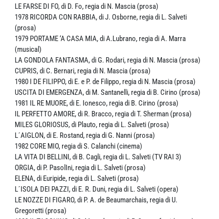
LE FARSE DI FO, di D. Fo, regia di N. Mascia (prosa)
1978 RICORDA CON RABBIA, di J. Osborne, regia di L. Salveti
(prosa)
1979 PORTAME ‘A CASA MIA, di A.Lubrano, regia di A. Marra
(musical)
LA GONDOLA FANTASMA, di G. Rodari, regia di N. Mascia (prosa)
CUPRIS, di C. Bernari, regia di N. Mascia (prosa)
1980 I DE FILIPPO, di E. e P. de Filippo, regia di N. Mascia (prosa)
USCITA DI EMERGENZA, di M. Santanelli, regia di B. Cirino (prosa)
1981 IL RE MUORE, di E. Ionesco, regia di B. Cirino (prosa)
IL PERFETTO AMORE, di R. Bracco, regia di T. Sherman (prosa)
MILES GLORIOSUS, di Plauto, regia di L. Salveti (prosa)
L´AIGLON, di E. Rostand, regia di G. Nanni (prosa)
1982 CORE MIO, regia di S. Calanchi (cinema)
LA VITA DI BELLINI, di B. Cagli, regia di L. Salveti (TV RAI 3)
ORGIA, di P. PasolIni, regia di L. Salveti (prosa)
ELENA, di Euripide, regia di L. Salveti (prosa)
L´ISOLA DEI PAZZI, di E. R. Duni, regia di L. Salveti (opera)
LE NOZZE DI FIGARO, di P. A. de Beaumarchais, regia di U.
Gregoretti (prosa)