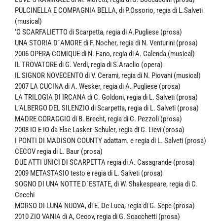
PULCINELLA E COMPAGNIA BELLA, di P.Ossorio, regia di L.Salveti
(musical)
‘O SCARFALIETTO di Scarpetta, regia di A.Pugliese (prosa)
UNA STORIA D´AMORE di F. Nocher, regia di N. Venturini (prosa)
2006 OPERA COMIQUE di N. Fano, regia di A. Calenda (musical)
IL TROVATORE di G. Verdi, regia di S.Araclio (opera)
IL SIGNOR NOVECENTO di V. Cerami, regia di N. Piovani (musical)
2007 LA CUCINA di A. Wesker, regia di A. Pugliese (prosa)
LA TRILOGIA DI IRCANA di C. Goldoni, regia di L. Salveti (prosa)
L’ALBERGO DEL SILENZIO di Scarpetta, regia di L. Salveti (prosa)
MADRE CORAGGIO di B. Brecht, regia di C. Pezzoli (prosa)
2008 IO E IO da Else Lasker-Schuler, regia di C. Lievi (prosa)
I PONTI DI MADISON COUNTY adattam. e regia di L. Salveti (prosa)
CECOV regia di L. Baur (prosa)
DUE ATTI UNICI DI SCARPETTA regia di A. Casagrande (prosa)
2009 METASTASIO testo e regia di L. Salveti (prosa)
SOGNO DI UNA NOTTE D´ESTATE, di W. Shakespeare, regia di C.
Cecchi
MORSO DI LUNA NUOVA, di E. De Luca, regia di G. Sepe (prosa)
2010 ZIO VANIA di A, Cecov, regia di G. Scacchetti (prosa)