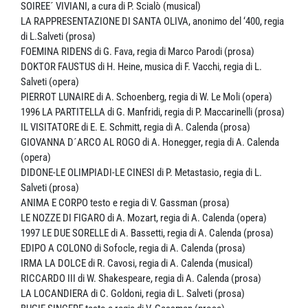
SOIREE´ VIVIANI, a cura di P. Scialò (musical)
LA RAPPRESENTAZIONE DI SANTA OLIVA, anonimo del ‘400, regia
di L.Salveti (prosa)
FOEMINA RIDENS di G. Fava, regia di Marco Parodi (prosa)
DOKTOR FAUSTUS di H. Heine, musica di F. Vacchi, regia di L.
Salveti (opera)
PIERROT LUNAIRE di A. Schoenberg, regia di W. Le Moli (opera)
1996 LA PARTITELLA di G. Manfridi, regia di P. Maccarinelli (prosa)
IL VISITATORE di E. E. Schmitt, regia di A. Calenda (prosa)
GIOVANNA D´ARCO AL ROGO di A. Honegger, regia di A. Calenda
(opera)
DIDONE-LE OLIMPIADI-LE CINESI di P. Metastasio, regia di L.
Salveti (prosa)
ANIMA E CORPO testo e regia di V. Gassman (prosa)
LE NOZZE DI FIGARO di A. Mozart, regia di A. Calenda (opera)
1997 LE DUE SORELLE di A. Bassetti, regia di A. Calenda (prosa)
EDIPO A COLONO di Sofocle, regia di A. Calenda (prosa)
IRMA LA DOLCE di R. Cavosi, regia di A. Calenda (musical)
RICCARDO III di W. Shakespeare, regia di A. Calenda (prosa)
LA LOCANDIERA di C. Goldoni, regia di L. Salveti (prosa)