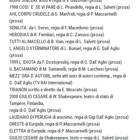
BUGIE SINCERE testo e regia di V. Gassman (prosa)
1998 COSI´ E´ SE VI PARE di L. Pirandello, regia di L. Salveti (prosa)
AHI, CORPO CRUDELE di G. Manfridi, regia di P. Maccarinelli
(prosa)
SENILITA´ da I. Svevo, regia di F. Macedonio (prosa)
HERODIAS di R. Familiari, regia di C. Zanussi (prosa)
TUTTI AL MACELLO di B. Vian, regia di L. Salveti (prosa)
L´ANGELO STERMINATORE di L. Bunuel, regia di G. Dall´Aglio
(prosa)
1999 L´IDIOTA da F. Dostojevskij, regia di G. Dall´Aglio (prosa)
IL BACIAMANO di M. Santanelli, regia di M. Lucchesi (prosa)
MEZZ´ORA D´AUTORE, sette atti unici di autori contemp., regia di
G. Dall´Aglio (TV RAI International)
TRIANON scritto e diretto da E. Moscato (prosa)
2000 GIULIO CESARE di W. Shakespeare, teatro di stato di
Tampere, Finlandia,
regia di G. Dall´Aglio (prosa)
LAUDARIO DI PERUGIA di anonimo, regia di Gigi Dall´Aglio (prosa)
ORESTE di Euripide, regia di P. Maccarinelli (prosa)
ELETTRA di Euripide, regia di P. Maccarinelli (prosa)
GIULIO CESARE da Shakespeare, testo e regia di L. Salveti (prosa)