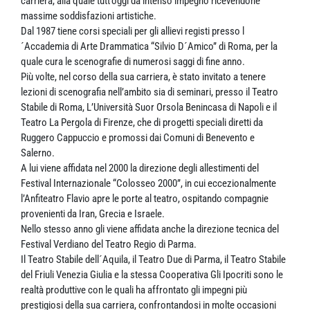
carriera, alla quale tutt’oggi dà intenso impegno ricevendone
massime soddisfazioni artistiche.
Dal 1987 tiene corsi speciali per gli allievi registi presso l
´Accademia di Arte Drammatica “Silvio D´Amico” di Roma, per la
quale cura le scenografie di numerosi saggi di fine anno.
Più volte, nel corso della sua carriera, è stato invitato a tenere
lezioni di scenografia nell’ambito sia di seminari, presso il Teatro
Stabile di Roma, L’Università Suor Orsola Benincasa di Napoli e il
Teatro La Pergola di Firenze, che di progetti speciali diretti da
Ruggero Cappuccio e promossi dai Comuni di Benevento e
Salerno.
A lui viene affidata nel 2000 la direzione degli allestimenti del
Festival Internazionale “Colosseo 2000”, in cui eccezionalmente
l’Anfiteatro Flavio apre le porte al teatro, ospitando compagnie
provenienti da Iran, Grecia e Israele.
Nello stesso anno gli viene affidata anche la direzione tecnica del
Festival Verdiano del Teatro Regio di Parma.
Il Teatro Stabile dell´Aquila, il Teatro Due di Parma, il Teatro Stabile
del Friuli Venezia Giulia e la stessa Cooperativa Gli Ipocriti sono le
realtà produttive con le quali ha affrontato gli impegni più
prestigiosi della sua carriera, confrontandosi in molte occasioni