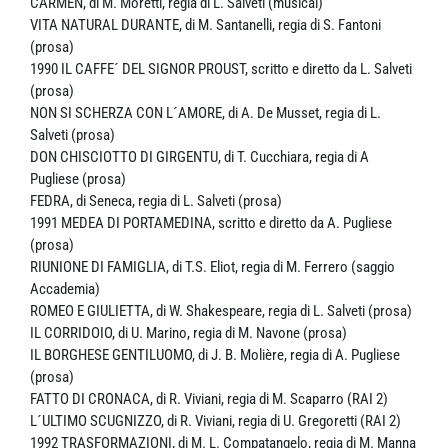
CARMEN, di M. Moretti, regia di L. Salveti (musical)
VITA NATURAL DURANTE, di M. Santanelli, regia di S. Fantoni
(prosa)
1990 IL CAFFE´ DEL SIGNOR PROUST, scritto e diretto da L. Salveti
(prosa)
NON SI SCHERZA CON L´AMORE, di A. De Musset, regia di L.
Salveti (prosa)
DON CHISCIOTTO DI GIRGENTU, di T. Cucchiara, regia di A
Pugliese (prosa)
FEDRA, di Seneca, regia di L. Salveti (prosa)
1991 MEDEA DI PORTAMEDINA, scritto e diretto da A. Pugliese
(prosa)
RIUNIONE DI FAMIGLIA, di T.S. Eliot, regia di M. Ferrero (saggio
Accademia)
ROMEO E GIULIETTA, di W. Shakespeare, regia di L. Salveti (prosa)
IL CORRIDOIO, di U. Marino, regia di M. Navone (prosa)
IL BORGHESE GENTILUOMO, di J. B. Molière, regia di A. Pugliese
(prosa)
FATTO DI CRONACA, di R. Viviani, regia di M. Scaparro (RAI 2)
L´ULTIMO SCUGNIZZO, di R. Viviani, regia di U. Gregoretti (RAI 2)
1992 TRASFORMAZIONI, di M. L. Compatangelo, regia di M. Manna