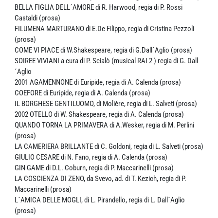
BELLA FIGLIA DELL´AMORE di R. Harwood, regia di P. Rossi
Castaldi (prosa)
FILUMENA MARTURANO di E.De Filippo, regia di Cristina Pezzoli
(prosa)
COME VI PIACE di W.Shakespeare, regia di G.Dall´Aglio (prosa)
SOIREE VIVIANI a cura di P. Scialò (musical RAI 2 ) regia di G. Dall
´Aglio
2001 AGAMENNONE di Euripide, regia di A. Calenda (prosa)
COEFORE di Euripide, regia di A. Calenda (prosa)
IL BORGHESE GENTILUOMO, di Molière, regia di L. Salveti (prosa)
2002 OTELLO di W. Shakespeare, regia di A. Calenda (prosa)
QUANDO TORNA LA PRIMAVERA di A.Wesker, regia di M. Perlini
(prosa)
LA CAMERIERA BRILLANTE di C. Goldoni, regia di L. Salveti (prosa)
GIULIO CESARE di N. Fano, regia di A. Calenda (prosa)
GIN GAME di D.L. Coburn, regia di P. Maccarinelli (prosa)
LA COSCIENZA DI ZENO, da Svevo, ad. di T. Kezich, regia di P.
Maccarinelli (prosa)
L´AMICA DELLE MOGLI, di L. Pirandello, regia di L. Dall´Aglio
(prosa)