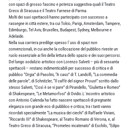
con spazi di grosso fascino e potenza suggestiva quali il Teatro
Greco di Siracusa e il Teatro Farnese di Parma.
Molti dei suoi spettacoli hanno partecipato con successo a
rassegne in città estere, tra cui Tokio, Parigi, Amsterdam, Tampere,
Edimburgo, Tel Aviv, Bruxelles, Budapest, Sydney, Melbourne e
Adelaide.
Nella sua carriera predilige spesso l´uso di spazi non
convenzionali, in cui anche la collocazione del pubblico riveste un
ruolo essenziale ai fini della lettura dello spazio e dei suoi percorsi.
Del lungo sodalizio artistico con Lorenzo Salveti – più di sessanta
spettacoli – restano indimenticabili per successo di critica e di
pubblico “Orgia” di Pasolini, “A caso” di T. Landolfi, “La commedia
delle parole”, di Schnitzler, “Il caffè del signor Proust” scritto dallo
stesso Salveti, “Così è se vi pare” di Pirandello, “Giulietta e Romeo”
di Shakespeare, “Le Metamorfosi” di Ovidio.L´incontro artistico
con Antonio Calenda ha fatto nascere spettacoli di pregnante
eleganza con grande eco di pubblico e critica; tra i tanti vanno
ricordati specialmente “La musica dei ciechi” di Raffaele Viviani,
“Riccardo III” di Shakespeare, al Teatro Romano di Verona, e, al
Teatro Greco di Siracusa, “Prometeo incatenato” di Eschilo, “Edipo