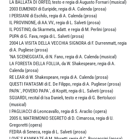
LA BALLATA DI ORFEO, testo e regia di Augusto Fornari (musical)
2003 EUMENIDI di Euripide, regia di A. Calenda (prosa)
I PERSIANI di Eschilo, regia di A. Calenda (prosa)
IL PROVINONE, di AA.VV., regia di L. Salveti (prosa)
IL POSTINO, da Skarmeta, adatt. e regia di M. Perlini (prosa)
PUPA di G. Fava, regia di L. Salveti (prosa)
2004 LA VISITA DELLA VECCHIA SIGNORA di F. Durrenmatt, regia
di A. Pugliese (prosa)
‘NA SCENEGGIATA, di N. Fano, regia di A. Calenda (musical)
LA FORESTA DELLA FOLLIA, da W. Shakespeare, regia di A.
Calenda (prosa)
RE LEAR di W. Shakespeare, regia di A. Calenda (prosa)
QUESTI FANTASMI di E. De Filippo, regia di A. Pugliese (prosa)
PAPA´, POVERO PAPA´, di Kopitt, regia di L. Salveti (prosa)
SGUARDI, recital di Isa Danieli, testo e regia di G. Bertolucci
(musical)
I PAGLIACCI di Leoncavallo, regia di S. Araclio (opera)
2005 IL MATRIMONIO SEGRETO di D. Cimarosa, regia di U.
Gregoretti (opera)
FEDRA di Seneca, regia di L. Salveti (prosa)
LOVE´S KAMIKAZE di M. Moretti, regia di C. Boccaccini (prosa)