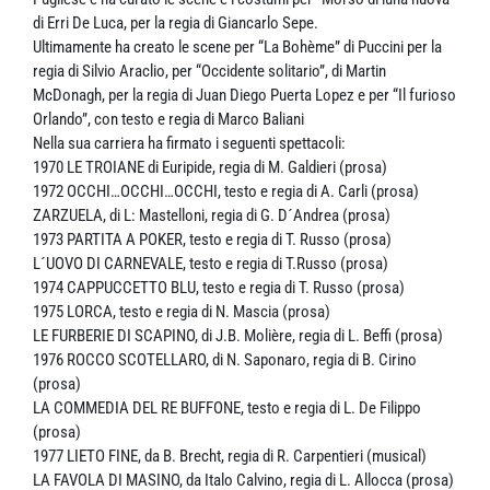
di Erri De Luca, per la regia di Giancarlo Sepe.
Ultimamente ha creato le scene per “La Bohème” di Puccini per la
regia di Silvio Araclio, per “Occidente solitario”, di Martin
McDonagh, per la regia di Juan Diego Puerta Lopez e per “Il furioso
Orlando”, con testo e regia di Marco Baliani
Nella sua carriera ha firmato i seguenti spettacoli:
1970 LE TROIANE di Euripide, regia di M. Galdieri (prosa)
1972 OCCHI…OCCHI…OCCHI, testo e regia di A. Carli (prosa)
ZARZUELA, di L: Mastelloni, regia di G. D´Andrea (prosa)
1973 PARTITA A POKER, testo e regia di T. Russo (prosa)
L´UOVO DI CARNEVALE, testo e regia di T.Russo (prosa)
1974 CAPPUCCETTO BLU, testo e regia di T. Russo (prosa)
1975 LORCA, testo e regia di N. Mascia (prosa)
LE FURBERIE DI SCAPINO, di J.B. Molière, regia di L. Beffi (prosa)
1976 ROCCO SCOTELLARO, di N. Saponaro, regia di B. Cirino
(prosa)
LA COMMEDIA DEL RE BUFFONE, testo e regia di L. De Filippo
(prosa)
1977 LIETO FINE, da B. Brecht, regia di R. Carpentieri (musical)
LA FAVOLA DI MASINO, da Italo Calvino, regia di L. Allocca (prosa)