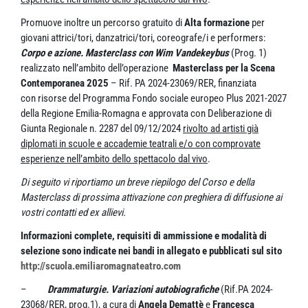
Promuove inoltre un percorso gratuito di
Alta formazione
per
giovani attrici/tori, danzatrici/tori, coreografe/i e performers:
Corpo e azione. Masterclass con Wim Vandekeybus
(Prog. 1)
realizzato nell’ambito dell’operazione
Masterclass per la Scena
Contemporanea 2025
– Rif. PA 2024-23069/RER, finanziata
con risorse del Programma Fondo sociale europeo Plus 2021-2027
della Regione Emilia-Romagna e approvata con Deliberazione di
Giunta Regionale n. 2287 del 09/12/2024
rivolto ad artisti già
diplomati in scuole e accademie teatrali e/o con comprovate
esperienze nell’ambito dello spettacolo dal vivo
.
Di seguito vi riportiamo un breve riepilogo del Corso e dell
a
Masterclass di prossima attivazione con preghiera di diffusione ai
vostri contatti ed ex allievi.
Informazioni complete, requisiti di ammissione e modalità di
selezione sono indicate nei bandi in allegato e pubblicati sul sito
http://scuola.emiliaromagnateatro.com
–
Drammaturgie.
Variazioni autobiografiche
(Rif.PA 2024-
23068/RER, prog.1), a cura di
Angela Demattè
e
Francesca