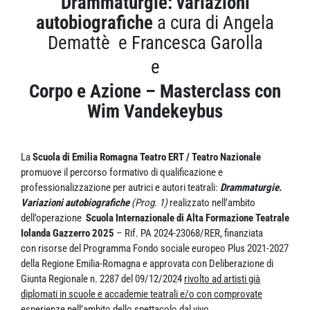
Drammaturgie: variazioni
autobiografiche
a cura di Angela
Demattè e Francesca Garolla
e
Corpo e Azione –
Masterclass con
Wim Vandekeybus
La
Scuola di Emilia Romagna Teatro ERT / Teatro Nazionale
promuove il percorso formativo di qualificazione e
professionalizzazione per autrici e autori teatrali:
Drammaturgie.
Variazioni autobiografiche
(Prog. 1)
realizzato nell’ambito
dell’operazione
Scuola Internazionale di Alta Formazione Teatrale
Iolanda Gazzerro 2025
– Rif. PA 2024-23068/RER, finanziata
con risorse del Programma Fondo sociale europeo Plus 2021-2027
della Regione Emilia-Romagna e approvata con Deliberazione di
Giunta Regionale n. 2287 del 09/12/2024
rivolto ad artisti già
diplomati in scuole e accademie teatrali e/o con comprovate
esperienze nell’ambito dello spettacolo dal vivo
.