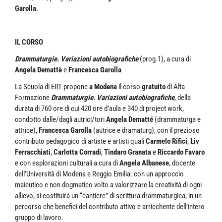
Garolla
.
IL CORSO
Drammaturgie.
Variazioni autobiografiche
(prog.1), a cura di
Angela Demattè
e
Francesca Garolla
La Scuola di ERT propone
a Modena
il corso
gratuito
di Alta
Formazione
Drammaturgie. Variazioni autobiografiche
, della
durata di 760 ore di cui 420 ore d’aula e 340 di project work,
condotto dalle/dagli autrici/tori
Angela Dematté
(drammaturga e
attrice),
Francesca Garolla
(autrice e dramaturg), con il prezioso
contributo pedagogico di artiste e artisti quali
Carmelo Rifici
,
Liv
Ferracchiati
,
Carlotta Corradi
,
Tindaro Granata
e
Riccardo Favaro
e con esplorazioni culturali a cura di
Angela Albanese
, docente
dell’Università di Modena e Reggio Emilia: con un approccio
maieutico e non dogmatico volto a valorizzare la creatività di ogni
allievo, si costituirà un “cantiere” di scrittura drammaturgica, in un
percorso che benefici del contributo attivo e arricchente dell’intero
gruppo di lavoro.