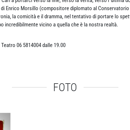
o Carl a portarci verso la fine, verso la verità, verso l´ultima
di Enrico Morsillo (compositore diplomato al Conservatorio 
´ironia, la comicità e il dramma, nel tentativo di portare lo sp
o incredibilmente vicino a quella che è la nostra realtà.
 Teatro 06 5814004 dalle 19.00
FOTO