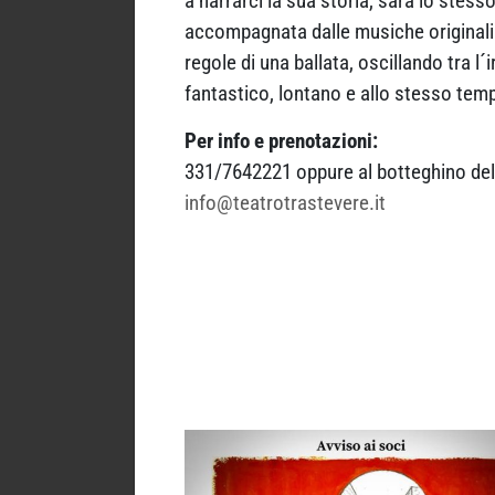
a narrarci la sua storia, sarà lo stess
accompagnata dalle musiche originali 
regole di una ballata, oscillando tra l
fantastico, lontano e allo stesso temp
Per info e prenotazioni:
331/7642221 oppure al botteghino del
info@teatrotrastevere.it