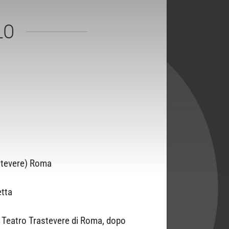
LO
astevere) Roma
etta
al Teatro Trastevere di Roma, dopo