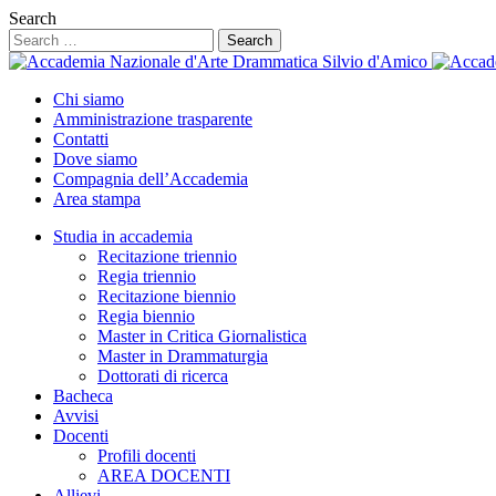
Search
Chi siamo
Amministrazione trasparente
Contatti
Dove siamo
Compagnia dell’Accademia
Area stampa
Studia in accademia
Recitazione triennio
Regia triennio
Recitazione biennio
Regia biennio
Master in Critica Giornalistica
Master in Drammaturgia
Dottorati di ricerca
Bacheca
Avvisi
Docenti
Profili docenti
AREA DOCENTI
Allievi