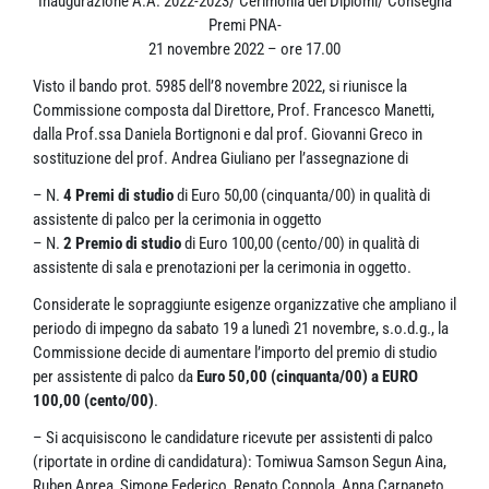
Inaugurazione A.A. 2022-2023/ Cerimonia dei Diplomi/ Consegna
Premi PNA-
21 novembre 2022 – ore 17.00
Visto il bando prot. 5985 dell’8 novembre 2022, si riunisce la
Commissione composta dal Direttore, Prof. Francesco Manetti,
dalla Prof.ssa Daniela Bortignoni e dal prof. Giovanni Greco in
sostituzione del prof. Andrea Giuliano per l’assegnazione di
– N.
4 Premi di studio
di Euro 50,00 (cinquanta/00) in qualità di
assistente di palco per la cerimonia in oggetto
– N.
2 Premio di studio
di Euro 100,00 (cento/00) in qualità di
assistente di sala e prenotazioni per la cerimonia in oggetto.
Considerate le sopraggiunte esigenze organizzative che ampliano il
periodo di impegno da sabato 19 a lunedì 21 novembre, s.o.d.g., la
Commissione decide di aumentare l’importo del premio di studio
per assistente di palco da
Euro 50,00 (cinquanta/00) a EURO
100,00 (cento/00)
.
– Si acquisiscono le candidature ricevute per assistenti di palco
(riportate in ordine di candidatura): Tomiwua Samson Segun Aina,
Ruben Aprea, Simone Federico, Renato Coppola, Anna Carpaneto,