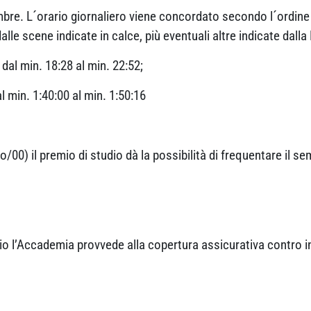
bre. L´orario giornaliero viene concordato secondo l´ordine 
lle scene indicate in calce, più eventuali altre indicate dall
al min. 18:28 al min. 22:52;
 min. 1:40:00 al min. 1:50:16
/00) il premio di studio dà la possibilità di frequentare il se
udio l’Accademia provvede alla copertura assicurativa contro i