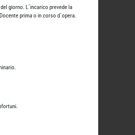
del giorno. L´incarico prevede la
a Docente prima o in corso d´opera.
minario.
nfortuni.