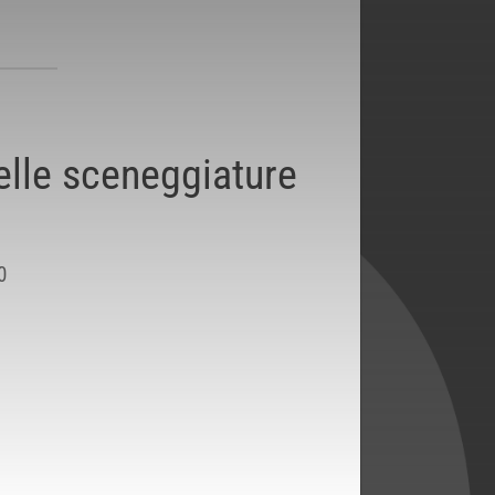
elle sceneggiature
0