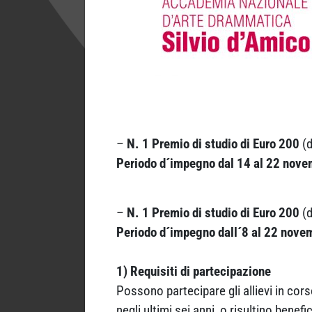
–
N. 1 Premio di studio di Euro 200
(d
Periodo d´impegno dal 14 al 22 nov
–
N. 1 Premio di studio di Euro 200
(d
Periodo d´impegno dall´8 al 22 nov
1) Requisiti di partecipazione
Possono partecipare gli allievi in co
negli ultimi sei anni, o risultino benef