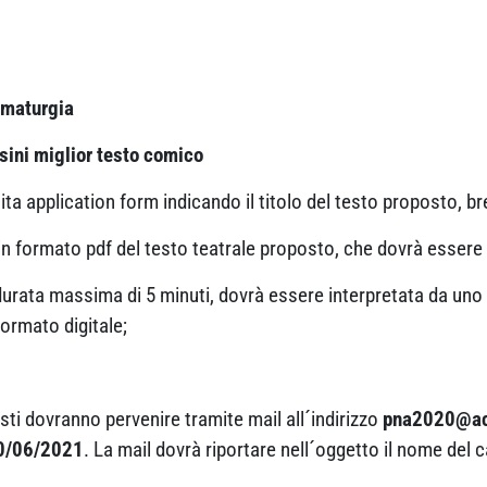
mmaturgia
ini miglior testo comico
ita application form indicando il titolo del testo proposto, b
in formato pdf del testo teatrale proposto, che dovrà essere
urata massima di 5 minuti, dovrà essere interpretata da uno o p
formato digitale;
iesti dovranno pervenire tramite mail all´indirizzo
pna2020@acc
30/06/2021
. La mail dovrà riportare nell´oggetto il nome del 