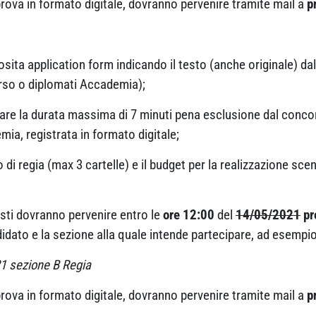
la prova in formato digitale, dovranno pervenire tramite mail a
p
osita application form indicando il testo (anche originale) dal
 corso o diplomati Accademia);
re la durata massima di 7 minuti pena esclusione dal concor
emia, registrata in formato digitale;
o di regia (max 3 cartelle) e il budget per la realizzazione sce
iesti dovranno pervenire entro le
ore 12:00
del
14/05/2021
pr
didato e la sezione alla quale intende partecipare, ad esempio
1 sezione B Regia
la prova in formato digitale, dovranno pervenire tramite mail a
p