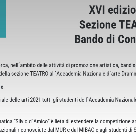
XVI edizi
Sezione TE
Bando di Co
cerca, nell´ambito delle attività di promozione artistica, ban
ra della sezione TEATRO all´Accademia Nazionale d´arte Dram
le
e delle arti 2021 tutti gli studenti dell´Accademia Naziona
a “Silvio d´Amico” è lieta di estendere la competizione anche 
 Nazionali riconosciute dal MUR e dal MIBAC e agli studenti 