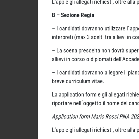
L’app e gli allegati richiesti, oltre al
B – Sezione Regia
– I candidati dovranno utilizzare l´app
interpreti (max 3 scelti tra allievi in
– La scena prescelta non dovrà supera
allievi in corso o diplomati dell’Accad
– I candidati dovranno allegare il pian
breve curriculum vitae.
La application form e gli allegati rich
riportare nell´oggetto il nome del can
Application form Mario Rossi PNA 202
L’app e gli allegati richiesti, oltre al