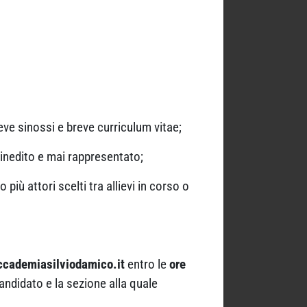
reve sinossi e breve curriculum vitae;
 inedito e mai rappresentato;
iù attori scelti tra allievi in corso o
ademiasilviodamico.it
entro le
ore
candidato e la sezione alla quale