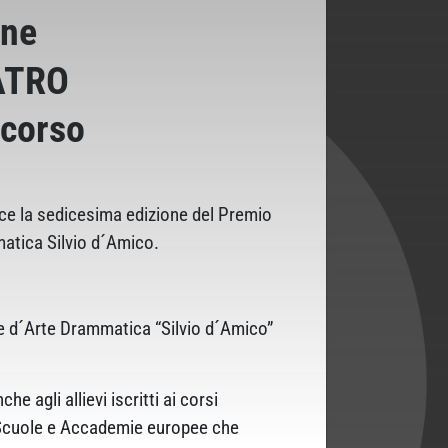
one
ATRO
ncorso
disce la sedicesima edizione del Premio
matica Silvio d´Amico.
le d´Arte Drammatica “Silvio d´Amico”
agli allievi iscritti ai corsi
di Scuole e Accademie europee che