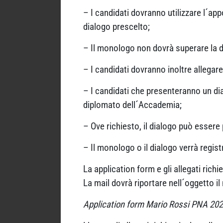
– I candidati dovranno utilizzare l´app
dialogo prescelto;
– Il monologo non dovrà superare la du
– I candidati dovranno inoltre allegare
– I candidati che presenteranno un dia
diplomato dell´Accademia;
– Ove richiesto, il dialogo può essere
– Il monologo o il dialogo verrà regist
La application form e gli allegati rich
La mail dovrà riportare nell´oggetto i
Application form Mario Rossi PNA 202