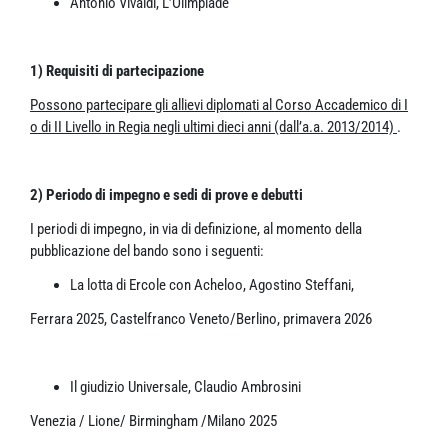
Antonio Vivaldi, L’Olimpiade
1) Requisiti di partecipazione
Possono partecipare gli allievi diplomati al Corso Accademico di I
o di II Livello in Regia negli ultimi dieci anni (dall’a.a. 2013/2014)
.
2) Periodo di impegno e sedi di prove e debutti
I periodi di impegno, in via di definizione, al momento della
pubblicazione del bando sono i seguenti:
La lotta di Ercole con Acheloo, Agostino Steffani,
Ferrara 2025, Castelfranco Veneto/Berlino, primavera 2026
Il giudizio Universale, Claudio Ambrosini
Venezia / Lione/ Birmingham /Milano 2025