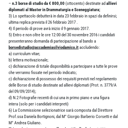
–
n.3 borse di studio da € 800,00
(ottocento) destinate ad
allievi
diplomati al Master in Drammaturgia e Sceneggiatura;
3) Lo spettacolo debutterà in data 23 febbraio in spazi da definirsi;
ultima replica prevista il 26 febbraio 2017 .
4) Il periodo di prove avrà inizio il 9 gennaio 2017.
5) Entro e non oltre le ore 12:00 del 30 novembre 2016 i candidati
presenteranno domanda di partecipazione al bando a
borsedistudio@accademiasilviodamico.it
accludendo:
a) curriculum vitae;
b) lettera motivazionale;
c) dichiarazione di totale disponibilità a partecipare a tutte le prove
che verranno fissate nel periodo indicato;
c) dichiarazione di possesso dei requisiti previsti nel regolamento
delle Borse di studio destinate ad allievi diplomati (Prot. n. 3779/A
del 09/09/2014);
d) N.2 Fotografie recenti di cui una in primo piano e una figura
intera (solo per i candidati interpreti)
6) La Commissione selezionatrice sarà composta dal Direttore
Prof.ssa Daniela Bortignoni, dal M° Giorgio Barberio Corsetti e dal
M° Andrea Giuliano.