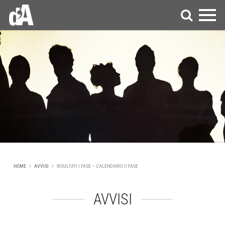
HOME
AVVISI
RISULTATI I FASE – CALENDARIO II FASE
AVVISI