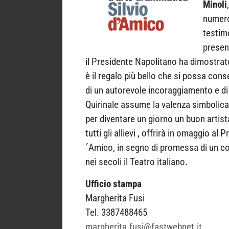
Minoli
numero 
testim
presen
il Presidente Napolitano ha dimostrato
è il regalo più bello che si possa con
di un autorevole incoraggiamento e di un
Quirinale assume la valenza simbolica d
per diventare un giorno un buon artist
tutti gli allievi , offrirà in omaggio 
´Amico, in segno di promessa di un co
nei secoli il Teatro italiano.
Ufficio stampa
Margherita Fusi
Tel. 3387488465
margherita.fusi@fastwebnet.it