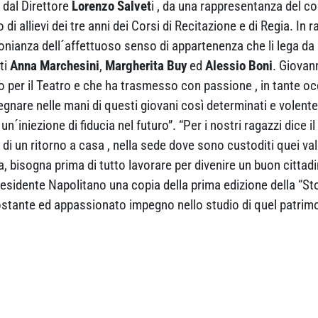
, dal Direttore
Lorenzo Salvet
i , da una rappresentanza del c
di allievi dei tre anni dei Corsi di Recitazione e di Regia. In 
onianza dell´affettuoso senso di appartenenza che li lega d
ti
Anna Marchesini
,
Margherita Buy
ed
Alessio Boni
. Giovan
 per il Teatro e che ha trasmesso con passione , in tante occa
segnare nelle mani di questi giovani così determinati e volen
´iniezione di fiducia nel futuro”. “Per i nostri ragazzi dice il
i un ritorno a casa , nella sede dove sono custoditi quei valo
a, bisogna prima di tutto lavorare per divenire un buon cittad
al Presidente Napolitano una copia della prima edizione della “S
stante ed appassionato impegno nello studio di quel patrimo