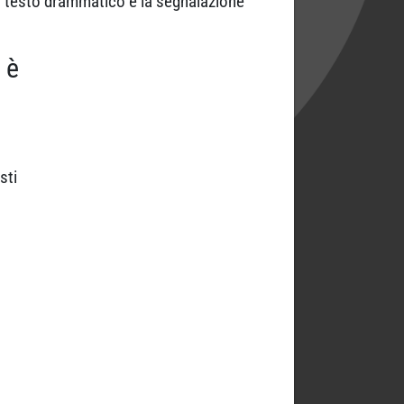
un testo drammatico e la segnalazione
è
sti