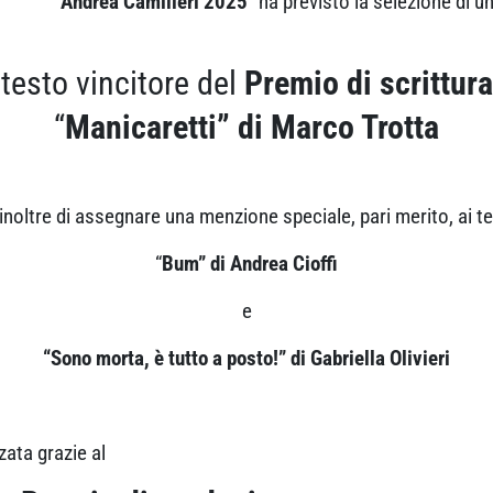
“
Andrea Camilleri 2025
” ha previsto la selezione di 
l testo vincitore del
Premio di scrittura
“
Manicaretti” di Marco Trotta
noltre di assegnare una menzione speciale, pari merito, ai te
“
Bum” di Andrea Cioffi
e
“Sono morta, è tutto a posto!” di Gabriella Olivieri
zata grazie al