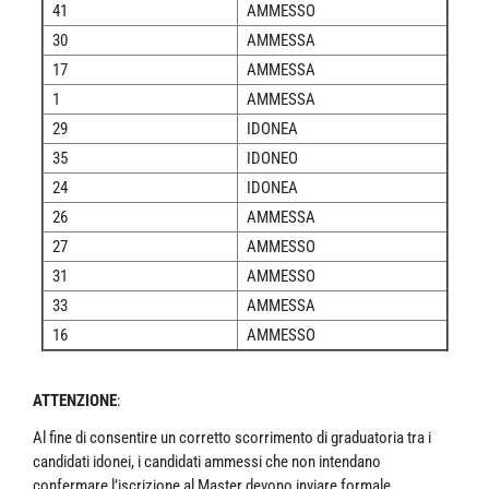
41
AMMESSO
30
AMMESSA
17
AMMESSA
1
AMMESSA
29
IDONEA
35
IDONEO
24
IDONEA
26
AMMESSA
27
AMMESSO
31
AMMESSO
33
AMMESSA
16
AMMESSO
ATTENZIONE
:
Al fine di consentire un corretto scorrimento di graduatoria tra i
candidati idonei, i candidati ammessi che non intendano
confermare l’iscrizione al Master devono inviare formale