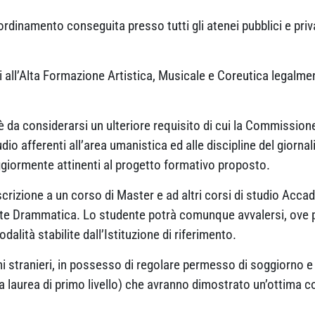
 ordinamento conseguita presso tutti gli atenei pubblici e priv
ti all’Alta Formazione Artistica, Musicale e Coreutica legalm
 è da considerarsi un ulteriore requisito di cui la Commission
tudio afferenti all’area umanistica ed alle discipline del gior
giormente attinenti al progetto formativo proposto.
izione a un corso di Master e ad altri corsi di studio Accadem
te Drammatica. Lo studente potrà comunque avvalersi, ove pre
lità stabilite dall’Istituzione di riferimento.
i stranieri, in possesso di regolare permesso di soggiorno e 
lla laurea di primo livello) che avranno dimostrato un’ottima c