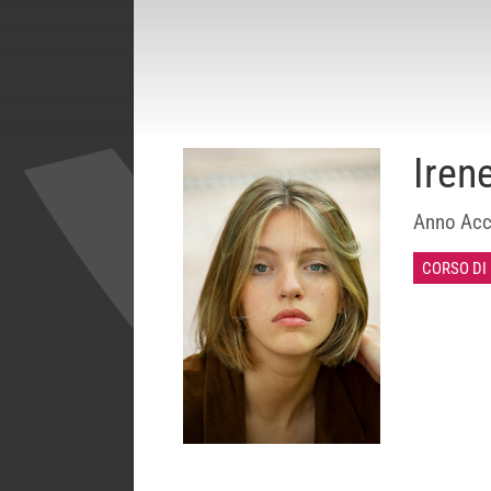
Iren
Anno Acc
CORSO DI