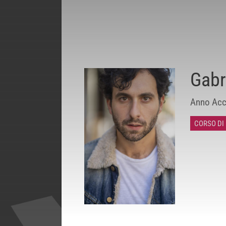
Gabri
Anno Acc
CORSO DI