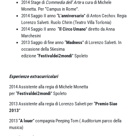
2014 Stage di
Commedia dell’ Arte
a cura di Michele
Monetta. Per “Campus in Rome”.
2014 Saggio II anno “
L’anniversario
” di Anton Cechov. Regia
Lorenzo Salveti. Ruolo Chirin (Teatro Villa Torlonia)
2014 Saggio II anno “
Il Circo Umano
” diretto da Anna
Marchesini
2013 Saggio di fine anno “
Madness
” di Lorenzo Salveti. In
occasione della 56esima
edizione “
Festivaldei2mondi
” Spoleto
Esperienze extracurricolari
2014 Assistente alla regia di Michele Monetta
per “
Festivaldei2mondi
” Spoleto
2013 Assistente alla regia di Lorenzo Salveti per “
Premio Siae
2013
”
2013 “
A louer
” compagnia Peeping Tom ( Auditorium parco della
musica)