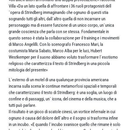
Villa «Da un lato quella di affrontare i 36 ruoli protagonisti dell
´opera di Strindberg immaginando che ognuno di questi stia
sognando tutti gli altri, dall´altro quella di non incarnare un
personaggio ma di essere funzione di un unico corpo, un´unica
grande coscienza che parla con se stessa. Fondamentale in
questo senso è stata la collaborazione per il training e i movimenti
di Marco Angelilli. Con lo scenografo Francesco Mari, la
costumista Maria Sabato, Marco Alba per le luci, Hubert
Westkemper per il suono abbiamo voluto trasformare l´esotismo
religioso che caratterizza il testo di Strindberg in una piccola
mitologia del presente»
L´esterno di un motel di una qualunque provincia americana
incarna sulla scena le continue metamorfosi spaziali e temporali
che caratterizzano il testo di Strindberg: è una soglia, un luogo di
confine e di passaggi, un´ icona, del cinema e della musica, che a
tutti può parlare.
Il risultato è un gioco di scatole cinesi, un vortice infernale in cui
ognuno è causa del dolore dell´altro e il sogno si trasforma infine
in un incubo. «E quando l´incubo svanisce quello che rimane è solo