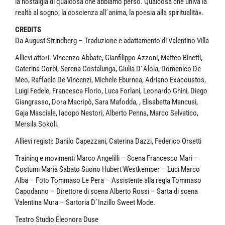
la nostalgia di qualcosa che abbiamo perso. Qualcosa che univa la
realtà al sogno, la coscienza all´anima, la poesia alla spiritualità».
CREDITS
Da August Strindberg – Traduzione e adattamento di Valentino Villa
Allievi attori: Vincenzo Abbate, Gianfilippo Azzoni, Matteo Binetti,
Caterina Corbi, Serena Costalunga, Giulia D´Aloia, Domenico De
Meo, Raffaele De Vincenzi, Michele Eburnea, Adriano Exacoustos,
Luigi Fedele, Francesca Florio, Luca Forlani, Leonardo Ghini, Diego
Giangrasso, Dora Macripò, Sara Mafodda, , Elisabetta Mancusi,
Gaja Masciale, Iacopo Nestori, Alberto Penna, Marco Selvatico,
Mersila Sokoli.
Allievi registi: Danilo Capezzani, Caterina Dazzi, Federico Orsetti
Training e movimenti Marco Angelilli – Scena Francesco Mari –
Costumi Maria Sabato Suono Hubert Westkemper – Luci Marco
Alba – Foto Tommaso Le Pera – Assistente alla regia Tommaso
Capodanno – Direttore di scena Alberto Rossi – Sarta di scena
Valentina Mura – Sartoria D´Inzillo Sweet Mode.
Teatro Studio Eleonora Duse