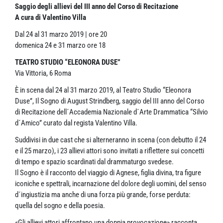
Saggio degli allievi del III anno del Corso di Recitazione
A cura di Valentino Villa
Dal 24 al 31 marzo 2019 | ore 20
domenica 24 e 31 marzo ore 18
TEATRO STUDIO “ELEONORA DUSE”
Via Vittoria, 6 Roma
È in scena dal 24 al 31 marzo 2019, al Teatro Studio “Eleonora
Duse”, Il Sogno di August Strindberg, saggio del III anno del Corso
di Recitazione dell´Accademia Nazionale d´Arte Drammatica “Silvio
d´Amico” curato dal regista Valentino Villa.
Suddivisi in due cast che si alterneranno in scena (con debutto il 24
e il 25 marzo), i 23 allievi attori sono invitati a riflettere sui concetti
di tempo e spazio scardinati dal drammaturgo svedese.
Il Sogno è il racconto del viaggio di Agnese, figlia divina, tra figure
iconiche e spettrali, incarnazione del dolore degli uomini, del senso
d´ingiustizia ma anche di una forza più grande, forse perduta:
quella del sogno e della poesia.
«Gli allievi attori affrontano una doppia provocazione» racconta